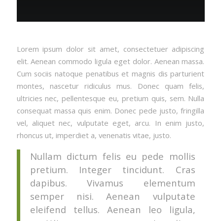
Lorem ipsum dolor sit amet, consectetuer adipiscing
elit. Aenean commodo ligula eget dolor. Aenean massa.
Cum sociis natoque penatibus et magnis dis parturient
montes, nascetur ridiculus mus. Donec quam felis,
ultricies nec, pellentesque eu, pretium quis, sem. Nulla
consequat massa quis enim. Donec pede justo, fringilla
vel, aliquet nec, vulputate eget, arcu. In enim justo,
rhoncus ut, imperdiet a, venenatis vitae, justo.
Nullam dictum felis eu pede mollis
pretium. Integer tincidunt. Cras
dapibus. Vivamus elementum
semper nisi. Aenean vulputate
eleifend tellus. Aenean leo ligula,