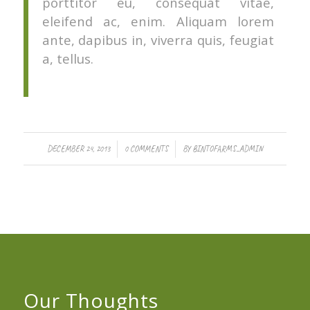
porttitor eu, consequat vitae,
eleifend ac, enim. Aliquam lorem
ante, dapibus in, viverra quis, feugiat
a, tellus.
/
/
DECEMBER 24, 2013
0 COMMENTS
BY
BINTOFARMS_ADMIN
Our Thoughts