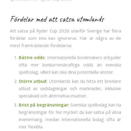
Fördelar med att satsa utomlands
Att satsa på Ryder Cup 2026 utanför Sverige har flera
fördelar som inte kan ignoreras. Här är några av de
mest framträdande fördelarna:
Bättre odds:
Internationella bookmakers erbjuder
ofta mer konkurrenskraftiga odds än svenska
spelbolag, vilket kan öka dina potentiella vinster.
Större utbud:
Utomlands kan du hitta ett bredare
utbud av vadslagningar och marknader, inklusive
specialvad och alternativa insatser.
Brist på begränsningar:
Svenska spelbolag kan ha
begränsningar för hur mycket du kan satsa på vissa
evenemang, medan internationella bolag ofta är
mer flexibla.