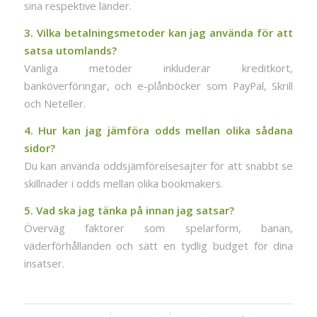
sina respektive länder.
3. Vilka betalningsmetoder kan jag använda för att
satsa utomlands?
Vanliga metoder inkluderar kreditkort,
banköverföringar, och e-plånböcker som PayPal, Skrill
och Neteller.
4. Hur kan jag jämföra odds mellan olika sådana
sidor?
Du kan använda oddsjämförelsesajter för att snabbt se
skillnader i odds mellan olika bookmakers.
5. Vad ska jag tänka på innan jag satsar?
Överväg faktorer som spelarform, banan,
väderförhållanden och sätt en tydlig budget för dina
insatser.