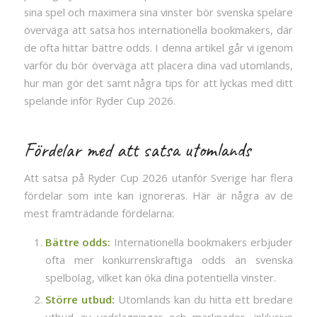
sina spel och maximera sina vinster bör svenska spelare
överväga att satsa hos internationella bookmakers, där
de ofta hittar bättre odds. I denna artikel går vi igenom
varför du bör överväga att placera dina vad utomlands,
hur man gör det samt några tips för att lyckas med ditt
spelande inför Ryder Cup 2026.
Fördelar med att satsa utomlands
Att satsa på Ryder Cup 2026 utanför Sverige har flera
fördelar som inte kan ignoreras. Här är några av de
mest framträdande fördelarna:
Bättre odds:
Internationella bookmakers erbjuder
ofta mer konkurrenskraftiga odds än svenska
spelbolag, vilket kan öka dina potentiella vinster.
Större utbud:
Utomlands kan du hitta ett bredare
utbud av vadslagningar och marknader, inklusive