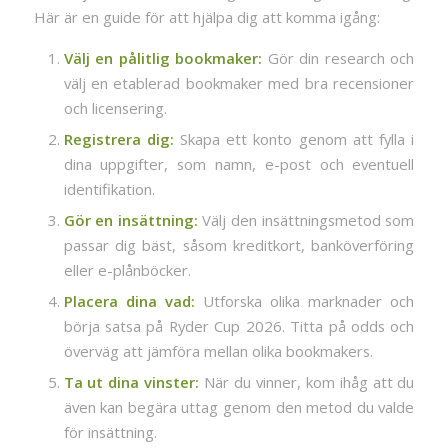
Här är en guide för att hjälpa dig att komma igång:
Välj en pålitlig bookmaker:
Gör din research och
välj en etablerad bookmaker med bra recensioner
och licensering.
Registrera dig:
Skapa ett konto genom att fylla i
dina uppgifter, som namn, e-post och eventuell
identifikation.
Gör en insättning:
Välj den insättningsmetod som
passar dig bäst, såsom kreditkort, banköverföring
eller e-plånböcker.
Placera dina vad:
Utforska olika marknader och
börja satsa på Ryder Cup 2026. Titta på odds och
överväg att jämföra mellan olika bookmakers.
Ta ut dina vinster:
När du vinner, kom ihåg att du
även kan begära uttag genom den metod du valde
för insättning.