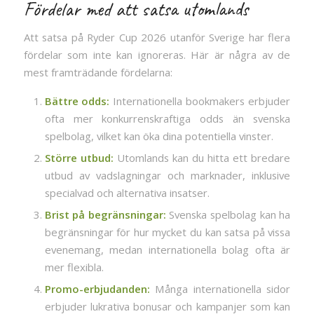
Fördelar med att satsa utomlands
Att satsa på Ryder Cup 2026 utanför Sverige har flera
fördelar som inte kan ignoreras. Här är några av de
mest framträdande fördelarna:
Bättre odds:
Internationella bookmakers erbjuder
ofta mer konkurrenskraftiga odds än svenska
spelbolag, vilket kan öka dina potentiella vinster.
Större utbud:
Utomlands kan du hitta ett bredare
utbud av vadslagningar och marknader, inklusive
specialvad och alternativa insatser.
Brist på begränsningar:
Svenska spelbolag kan ha
begränsningar för hur mycket du kan satsa på vissa
evenemang, medan internationella bolag ofta är
mer flexibla.
Promo-erbjudanden:
Många internationella sidor
erbjuder lukrativa bonusar och kampanjer som kan