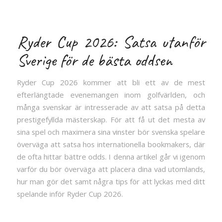
Ryder Cup 2026: Satsa utanför
Sverige för de bästa oddsen
Ryder Cup 2026 kommer att bli ett av de mest
efterlängtade evenemangen inom golfvärlden, och
många svenskar är intresserade av att satsa på detta
prestigefyllda mästerskap. För att få ut det mesta av
sina spel och maximera sina vinster bör svenska spelare
överväga att satsa hos internationella bookmakers, där
de ofta hittar bättre odds. I denna artikel går vi igenom
varför du bör överväga att placera dina vad utomlands,
hur man gör det samt några tips för att lyckas med ditt
spelande inför Ryder Cup 2026.