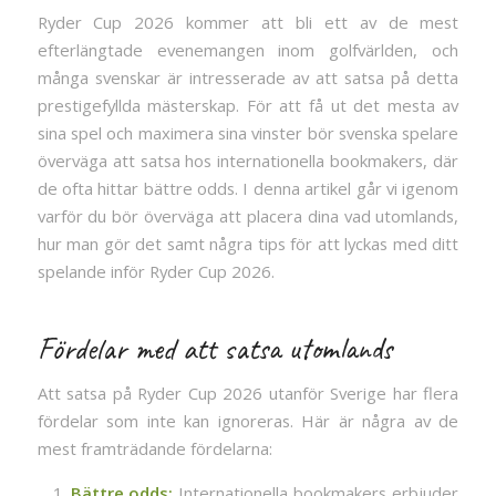
Ryder Cup 2026 kommer att bli ett av de mest
efterlängtade evenemangen inom golfvärlden, och
många svenskar är intresserade av att satsa på detta
prestigefyllda mästerskap. För att få ut det mesta av
sina spel och maximera sina vinster bör svenska spelare
överväga att satsa hos internationella bookmakers, där
de ofta hittar bättre odds. I denna artikel går vi igenom
varför du bör överväga att placera dina vad utomlands,
hur man gör det samt några tips för att lyckas med ditt
spelande inför Ryder Cup 2026.
Fördelar med att satsa utomlands
Att satsa på Ryder Cup 2026 utanför Sverige har flera
fördelar som inte kan ignoreras. Här är några av de
mest framträdande fördelarna:
Bättre odds:
Internationella bookmakers erbjuder