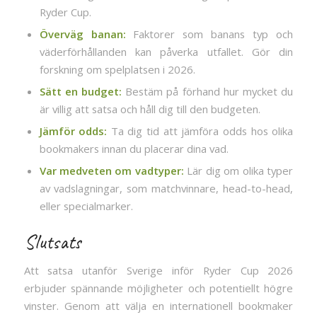
Ryder Cup.
Överväg banan:
Faktorer som banans typ och
väderförhållanden kan påverka utfallet. Gör din
forskning om spelplatsen i 2026.
Sätt en budget:
Bestäm på förhand hur mycket du
är villig att satsa och håll dig till den budgeten.
Jämför odds:
Ta dig tid att jämföra odds hos olika
bookmakers innan du placerar dina vad.
Var medveten om vadtyper:
Lär dig om olika typer
av vadslagningar, som matchvinnare, head-to-head,
eller specialmarker.
Slutsats
Att satsa utanför Sverige inför Ryder Cup 2026
erbjuder spännande möjligheter och potentiellt högre
vinster. Genom att välja en internationell bookmaker