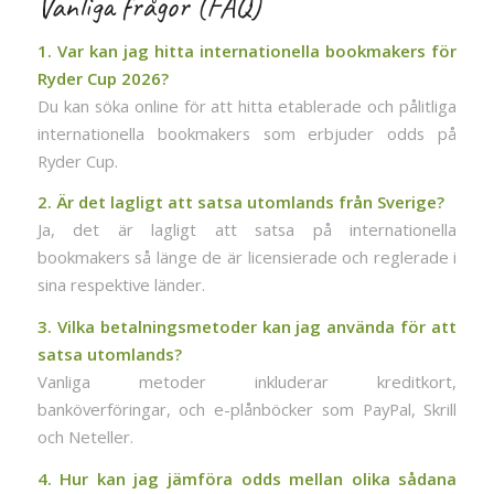
Vanliga frågor (FAQ)
1. Var kan jag hitta internationella bookmakers för
Ryder Cup 2026?
Du kan söka online för att hitta etablerade och pålitliga
internationella bookmakers som erbjuder odds på
Ryder Cup.
2. Är det lagligt att satsa utomlands från Sverige?
Ja, det är lagligt att satsa på internationella
bookmakers så länge de är licensierade och reglerade i
sina respektive länder.
3. Vilka betalningsmetoder kan jag använda för att
satsa utomlands?
Vanliga metoder inkluderar kreditkort,
banköverföringar, och e-plånböcker som PayPal, Skrill
och Neteller.
4. Hur kan jag jämföra odds mellan olika sådana