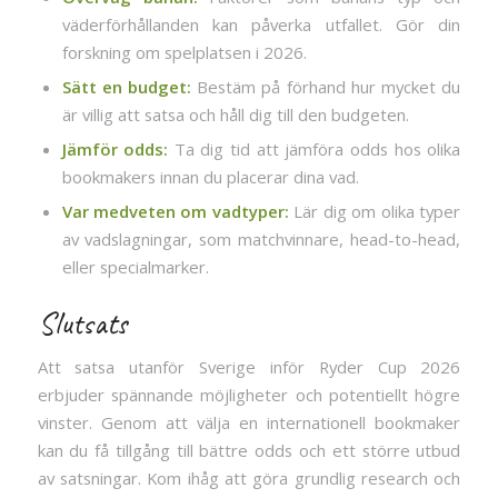
väderförhållanden kan påverka utfallet. Gör din
forskning om spelplatsen i 2026.
Sätt en budget:
Bestäm på förhand hur mycket du
är villig att satsa och håll dig till den budgeten.
Jämför odds:
Ta dig tid att jämföra odds hos olika
bookmakers innan du placerar dina vad.
Var medveten om vadtyper:
Lär dig om olika typer
av vadslagningar, som matchvinnare, head-to-head,
eller specialmarker.
Slutsats
Att satsa utanför Sverige inför Ryder Cup 2026
erbjuder spännande möjligheter och potentiellt högre
vinster. Genom att välja en internationell bookmaker
kan du få tillgång till bättre odds och ett större utbud
av satsningar. Kom ihåg att göra grundlig research och