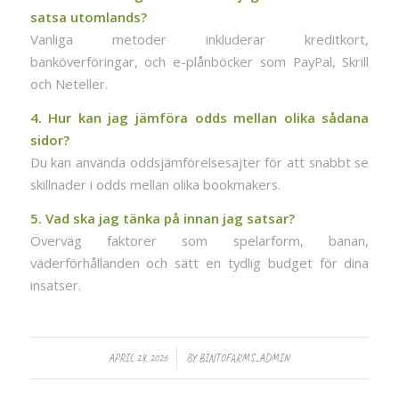
satsa utomlands?
Vanliga metoder inkluderar kreditkort,
banköverföringar, och e-plånböcker som PayPal, Skrill
och Neteller.
4. Hur kan jag jämföra odds mellan olika sådana
sidor?
Du kan använda oddsjämförelsesajter för att snabbt se
skillnader i odds mellan olika bookmakers.
5. Vad ska jag tänka på innan jag satsar?
Överväg faktorer som spelarform, banan,
väderförhållanden och sätt en tydlig budget för dina
insatser.
/
APRIL 28, 2026
BY
BINTOFARMS_ADMIN