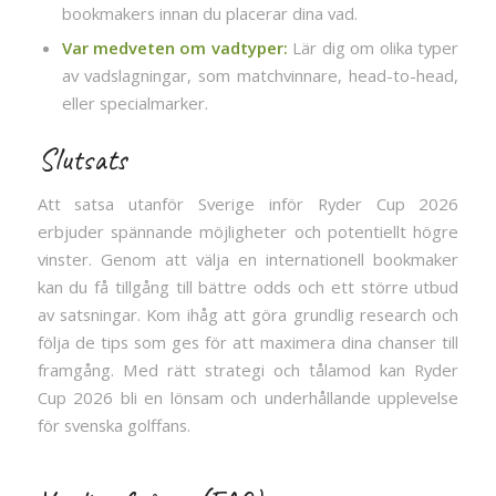
bookmakers innan du placerar dina vad.
Var medveten om vadtyper:
Lär dig om olika typer
av vadslagningar, som matchvinnare, head-to-head,
eller specialmarker.
Slutsats
Att satsa utanför Sverige inför Ryder Cup 2026
erbjuder spännande möjligheter och potentiellt högre
vinster. Genom att välja en internationell bookmaker
kan du få tillgång till bättre odds och ett större utbud
av satsningar. Kom ihåg att göra grundlig research och
följa de tips som ges för att maximera dina chanser till
framgång. Med rätt strategi och tålamod kan Ryder
Cup 2026 bli en lönsam och underhållande upplevelse
för svenska golffans.