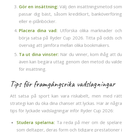
Gör en insättning:
Välj den insättningsmetod som
passar dig bäst, såsom kreditkort, banköverföring
eller e-plånböcker.
Placera dina vad:
Utforska olika marknader och
börja satsa på Ryder Cup 2026. Titta på odds och
överväg att jämföra mellan olika bookmakers.
Ta ut dina vinster:
När du vinner, kom ihåg att du
även kan begära uttag genom den metod du valde
för insättning.
Tips för framgångsrika vadslagningar
Att satsa på sport kan vara riskabelt, men med rätt
strategi kan du öka dina chanser att lyckas. Här är några
tips för lyckade vadslagningar inför Ryder Cup 2026:
Studera spelarna:
Ta reda på mer om de spelare
som deltager, deras form och tidigare prestationer i