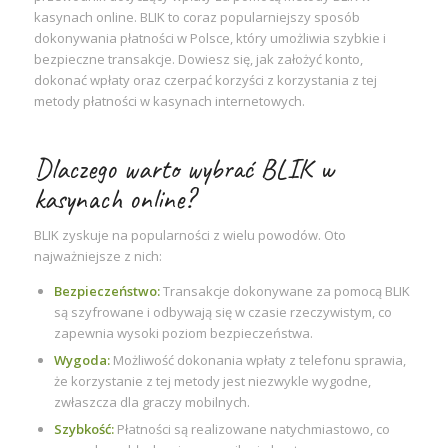
kasynach online. BLIK to coraz popularniejszy sposób
dokonywania płatności w Polsce, który umożliwia szybkie i
bezpieczne transakcje. Dowiesz się, jak założyć konto,
dokonać wpłaty oraz czerpać korzyści z korzystania z tej
metody płatności w kasynach internetowych.
Dlaczego warto wybrać BLIK w
kasynach online?
BLIK zyskuje na popularności z wielu powodów. Oto
najważniejsze z nich:
Bezpieczeństwo:
Transakcje dokonywane za pomocą BLIK
są szyfrowane i odbywają się w czasie rzeczywistym, co
zapewnia wysoki poziom bezpieczeństwa.
Wygoda:
Możliwość dokonania wpłaty z telefonu sprawia,
że korzystanie z tej metody jest niezwykle wygodne,
zwłaszcza dla graczy mobilnych.
Szybkość:
Płatności są realizowane natychmiastowo, co