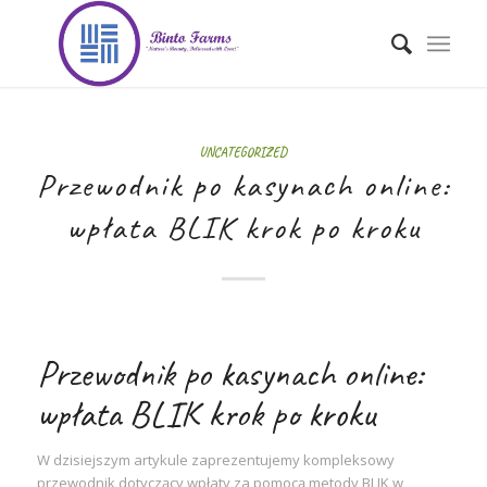
UNCATEGORIZED
Przewodnik po kasynach online:
wpłata BLIK krok po kroku
Przewodnik po kasynach online:
wpłata BLIK krok po kroku
W dzisiejszym artykule zaprezentujemy kompleksowy
przewodnik dotyczący wpłaty za pomocą metody BLIK w