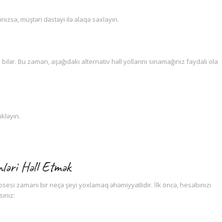
nizsə, müştəri dəstəyi ilə əlaqə saxlayın.
 bilər. Bu zaman, aşağıdakı alternativ həll yollarını sınamağınız faydalı ola
ükləyin.
ləri Həll Etmək
prosesi zamanı bir neçə şeyi yoxlamaq əhəmiyyətlidir. İlk öncə, hesabınızı
ınız: