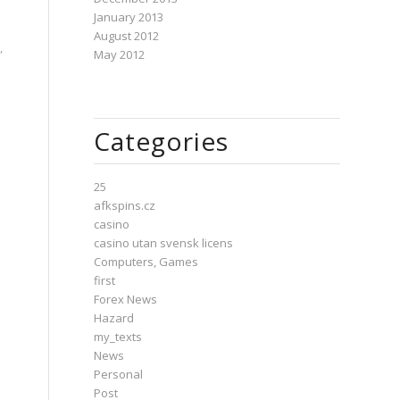
January 2013
August 2012
,
May 2012
Categories
25
afkspins.cz
casino
casino utan svensk licens
Computers, Games
first
Forex News
Hazard
my_texts
News
Personal
Post