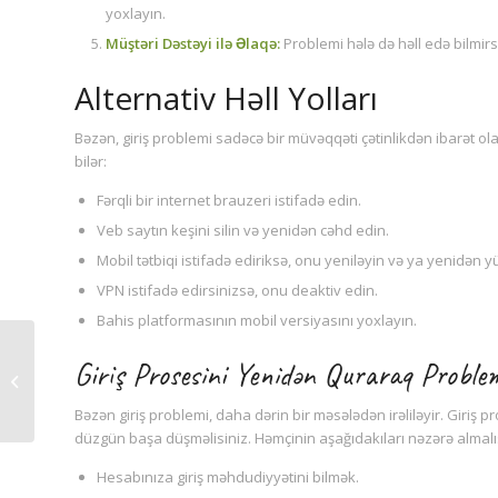
yoxlayın.
Müştəri Dəstəyi ilə Əlaqə:
Problemi hələ də həll edə bilmirsi
Alternativ Həll Yolları
Bəzən, giriş problemi sadəcə bir müvəqqəti çətinlikdən ibarət ola
bilər:
Fərqli bir internet brauzeri istifadə edin.
Veb saytın keşini silin və yenidən cəhd edin.
Mobil tətbiqi istifadə ediriksə, onu yeniləyin və ya yenidən y
VPN istifadə edirsinizsə, onu deaktiv edin.
Bahis platformasının mobil versiyasını yoxlayın.
Giriş Prosesini Yenidən Quraraq Problem
Bahis Giriş Problemi Yarandıqda Nə
Etməli: Asan Həllər və İpuçlar�...
Bəzən giriş problemi, daha dərin bir məsələdən irəliləyir. Giriş 
düzgün başa düşməlisiniz. Həmçinin aşağıdakıları nəzərə almalıs
Hesabınıza giriş məhdudiyyətini bilmək.