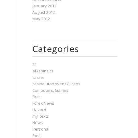
January 2013
August 2012
May 2012
Categories
25
afkspins.cz
casino
casino utan svensk licens
Computers, Games
first
Forex News
Hazard
my_texts
News
Personal
Post