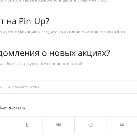
т на Pin-Up?
ю аутентификацию и следите за активностью вашего аккаунта.
домления о новых акциях?
чтобы быть в курсе всех новинок и акций.
26
BY
BINTOFARMS_ADMIN
hare this entry