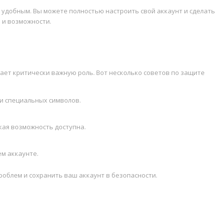
 удобным. Вы можете полностью настроить свой аккаунт и сделать
 и возможности.
ает критически важную роль. Вот несколько советов по защите
 и специальных символов.
кая возможность доступна.
м аккаунте.
облем и сохранить ваш аккаунт в безопасности.