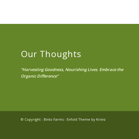
Our Thoughts
“Harvesting Goodness, Nourishing Lives. Embrace the
Organic Difference”
© Copyright -
Binto Farms
-
Enfold Theme by Kriesi