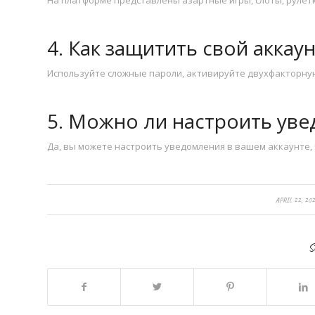
4. Как защитить свой аккаун
Используйте сложные пароли, активируйте двухфакторну
5. Можно ли настроить уве
Да, вы можете настроить уведомления в вашем аккаунте, 
/
APRIL 22, 20
S