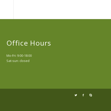
Office Hours
Mo-Fri: 9:00-18:00
Sat-sun: closed