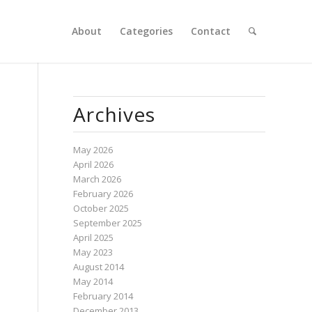
About
Categories
Contact
Archives
May 2026
April 2026
March 2026
February 2026
October 2025
September 2025
April 2025
May 2023
August 2014
May 2014
February 2014
December 2013