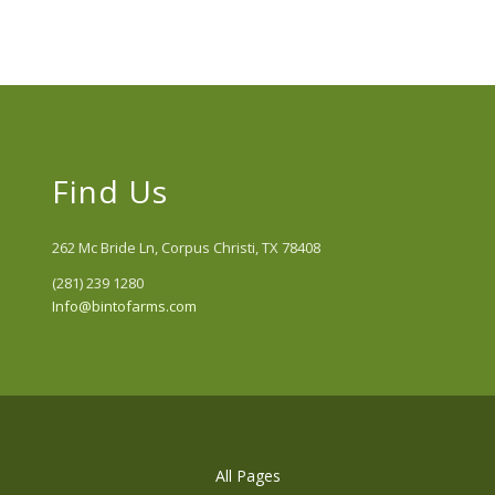
Find Us
262 Mc Bride Ln, Corpus Christi, TX 78408
(281) 239 1280
Info@bintofarms.com
All Pages