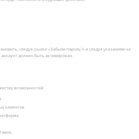
ановить, следуя ссылке «Забыли пароль?» и следуя указаниям на
ш аккаунт должен быть активирован.
ожеству возможностей:
т.
ых клиентов.
латформа.
тавок.