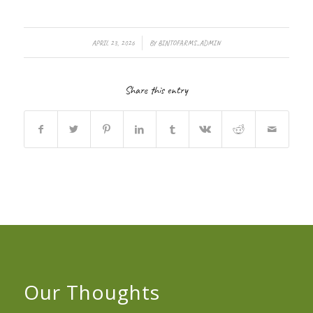
/
APRIL 23, 2026
BY
BINTOFARMS_ADMIN
Share this entry
Our Thoughts