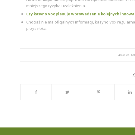
mniejszego ryzyka uzależnienia.
Czy kasyno Vox planuje wprowadzenie kolejnych innowac
Chociaż nie ma oficjalnych informacji, kasyno Vox regularni
przyszłości.
/
APRIL 23, 20
S