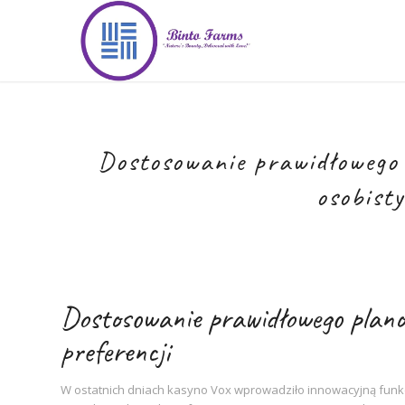
Dostosowanie prawidłowego 
osobisty
Dostosowanie prawidłowego planow
preferencji
W ostatnich dniach kasyno Vox wprowadziło innowacyjną funk