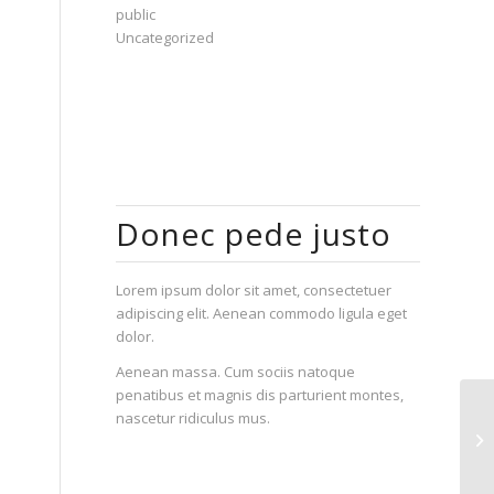
public
Uncategorized
Donec pede justo
Lorem ipsum dolor sit amet, consectetuer
adipiscing elit. Aenean commodo ligula eget
dolor.
.
Aenean massa. Cum sociis natoque
penatibus et magnis dis parturient montes,
Do
nascetur ridiculus mus.
pl
os