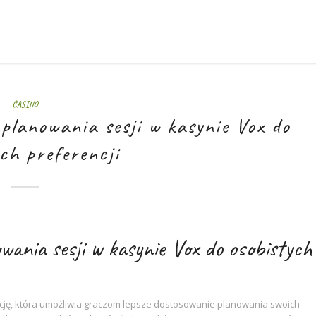
CASINO
planowania sesji w kasynie Vox do
ch preferencji
ania sesji w kasynie Vox do osobistych
cję, która umożliwia graczom lepsze dostosowanie planowania swoich