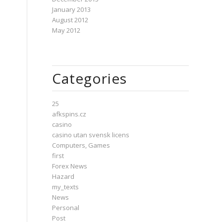
January 2013
August 2012
May 2012
Categories
25
afkspins.cz
casino
casino utan svensk licens
Computers, Games
first
Forex News
Hazard
my_texts
News
Personal
Post