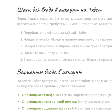
Шаги для входа в аккаунт на 1хбет
Первый шаг к тому, чтобы попасть в мир спортивных став
достаточно прост и требует минимального времени. Вот 
Перейдите на официальный сайт 1хбет.
Найдите кнопку «Вход» в правом верхнем углу страни
Введите свой логин и пароль, указанные при регистра
Нажмите на кнопку «Войти».
Если введены правильные данные, вы будете перенап
Варианты входа в аккаунт
На сайте 1хбет доступно несколько способов входа в акк
выбирать более удобный для вас вариант:
С помощью телефона:
Если вы зарегистрировались, ук
С помощью электронной почты:
Если у вас есть учетн
С помощью социальных сетей:
Некоторые пользовател