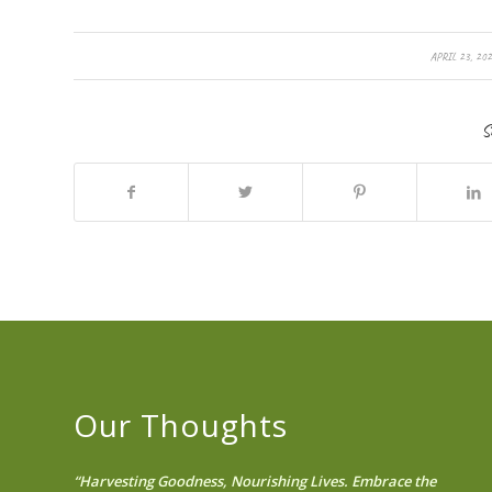
/
APRIL 23, 20
S
Our Thoughts
“Harvesting Goodness, Nourishing Lives. Embrace the