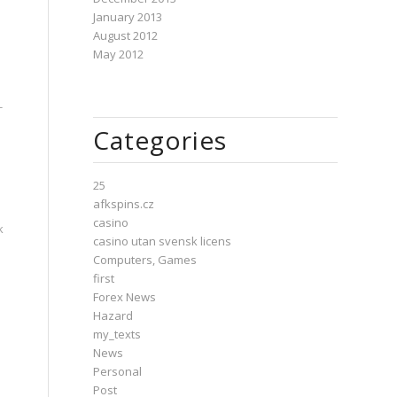
January 2013
August 2012
May 2012
-
Categories
25
afkspins.cz
casino
k
casino utan svensk licens
Computers, Games
first
Forex News
Hazard
my_texts
News
Personal
Post