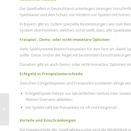
Die Spielhallen in Deutschland unterliegen strengen Vorschrift
Spieldauer und den Schutz von Kindern vor Spielen mit hohen 
In Bayern gibt es zudem spezielle Bestimmungen, wie zum Bei
System übernommen, welches sicherstellt, dass alle Spielda
Freispiel-, Demo- oder nicht-monetäre Optionen
Viele Spielsysteme bieten Freispielen für den Test an, damit 
sollte. Diese sind in der Regel mit bestimmten Einschränkungen 
Daneben gibt es auch Demo- oder nicht-monetäre Optionen im 
Echtgeld vs Freispielunterschiede
Zwischen Echtgeldspielen und Freispielen existieren einige we
Echtgeldspiele führen zur tatsächlichen Verlust oder Gewi
fiktiven Szenario abbilden.
Understanding the Set For Life
Die Spielerzahl bei Freispielen ist oft nicht begrenzt.
Concept
Vorteile und Einschränkungen
Die Hauptvorteile der Spielhallebesuche sind die Möglichkeit zu