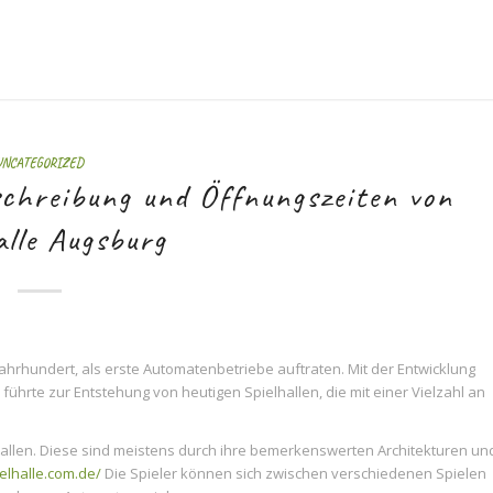
UNCATEGORIZED
schreibung und Öffnungszeiten von
alle Augsburg
 Jahrhundert, als erste Automatenbetriebe auftraten. Mit der Entwicklung
hrte zur Entstehung von heutigen Spielhallen, die mit einer Vielzahl an
elhallen. Diese sind meistens durch ihre bemerkenswerten Architekturen un
elhalle.com.de/
Die Spieler können sich zwischen verschiedenen Spielen