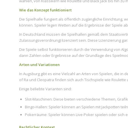
wählen, von Klassikern wie Roulette und Black Jack bis hin z
Wie das Konzept funktioniert
Die Spielhalle fungiert als öffentlich zugängliche Einrichtun
können. Spieler legen Wetten auf die Ergebnisse der Spiele ab
In Deutschland müssen die Spielhallen gemäß dem Staatsvertra
Zulassungsverordnung) lizenziert sein. Diese Lizenzierung gara
Die Spiele selbst funktionieren durch die Verwendung von Alg
dann Zahlen oder Ergebnisse auf der Grundlage des Spielmod
Arten und Variationen
In Augsburg gibt es eine Vielzahl an Arten von Spielen, die 
of Ra und Cleopatra finden sich auch Tischspiele wie Roulette 
Einige beliebte Varianten sind:
Slot-Maschinen: Diese bieten verschiedene Themen, Grafik
Bingo-Hallen: Spieler können an Spielen mit Jackpotten tei
Pokerräume: Spieler können Live-Poker spielen oder sich e
Rechtlicher Kontext