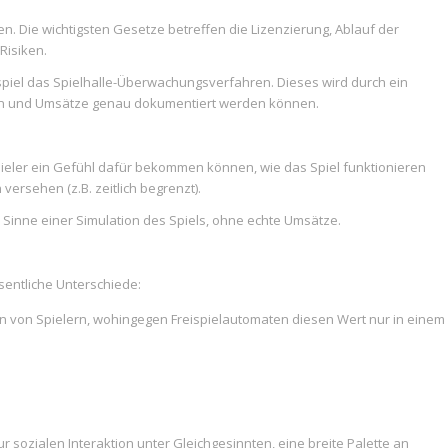
en. Die wichtigsten Gesetze betreffen die Lizenzierung, Ablauf der
Risiken.
spiel das Spielhalle-Überwachungsverfahren. Dieses wird durch ein
ten und Umsätze genau dokumentiert werden können.
Spieler ein Gefühl dafür bekommen können, wie das Spiel funktionieren
versehen (z.B. zeitlich begrenzt).
Sinne einer Simulation des Spiels, ohne echte Umsätze.
sentliche Unterschiede:
nn von Spielern, wohingegen Freispielautomaten diesen Wert nur in einem
r sozialen Interaktion unter Gleichgesinnten, eine breite Palette an