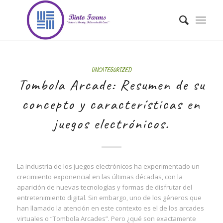
UNCATEGORIZED
Tombola Arcade: Resumen de su
concepto y características en
juegos electrónicos.
La industria de los juegos electrónicos ha experimentado un
crecimiento exponencial en las últimas décadas, con la
aparición de nuevas tecnologías y formas de disfrutar del
entretenimiento digital. Sin embargo, uno de los géneros que
han llamado la atención en este contexto es el de los arcades
virtuales o “Tombola Arcades”. Pero ¿qué son exactamente