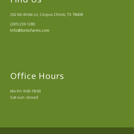
262 Mc Bride Ln, Corpus Christi, TX 78408
(281) 239 1280
Info@bintofarms.com
Office Hours
Mo-Fri: 9:00-18:00
Sat-sun: closed