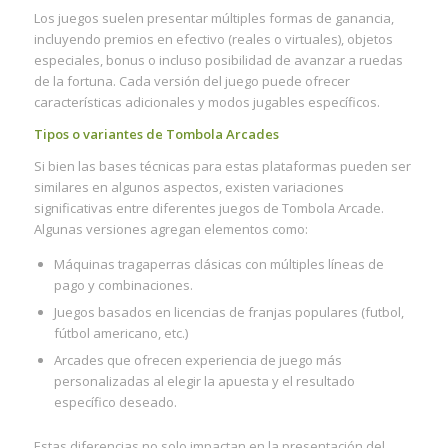
Los juegos suelen presentar múltiples formas de ganancia,
incluyendo premios en efectivo (reales o virtuales), objetos
especiales, bonus o incluso posibilidad de avanzar a ruedas
de la fortuna. Cada versión del juego puede ofrecer
características adicionales y modos jugables específicos.
Tipos o variantes de Tombola Arcades
Si bien las bases técnicas para estas plataformas pueden ser
similares en algunos aspectos, existen variaciones
significativas entre diferentes juegos de Tombola Arcade.
Algunas versiones agregan elementos como:
Máquinas tragaperras clásicas con múltiples líneas de
pago y combinaciones.
Juegos basados en licencias de franjas populares (futbol,
fútbol americano, etc.)
Arcades que ofrecen experiencia de juego más
personalizadas al elegir la apuesta y el resultado
específico deseado.
Estas diferencias no solo impactan en la presentación del