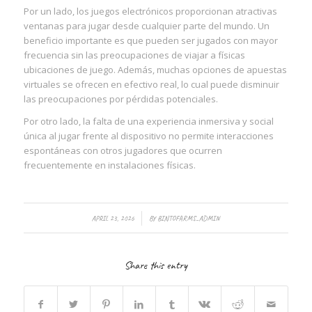
Por un lado, los juegos electrónicos proporcionan atractivas
ventanas para jugar desde cualquier parte del mundo. Un
beneficio importante es que pueden ser jugados con mayor
frecuencia sin las preocupaciones de viajar a físicas
ubicaciones de juego. Además, muchas opciones de apuestas
virtuales se ofrecen en efectivo real, lo cual puede disminuir
las preocupaciones por pérdidas potenciales.
Por otro lado, la falta de una experiencia inmersiva y social
única al jugar frente al dispositivo no permite interacciones
espontáneas con otros jugadores que ocurren
frecuentemente en instalaciones físicas.
/
APRIL 23, 2026
BY
BINTOFARMS_ADMIN
Share this entry