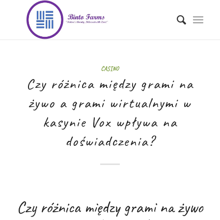
CASINO
Czy różnica między grami na
żywo a grami wirtualnymi w
kasynie Vox wpływa na
doświadczenia?
Czy różnica między grami na żywo