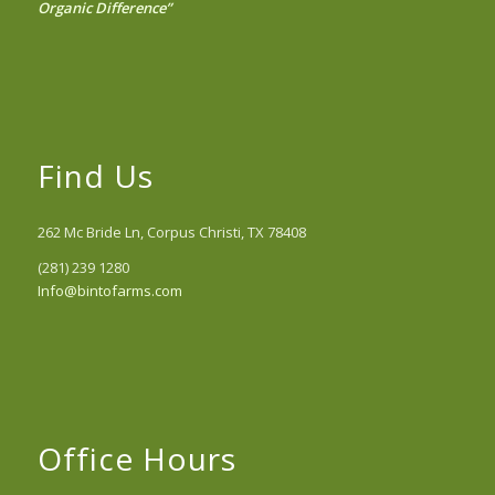
Organic Difference”
Find Us
262 Mc Bride Ln, Corpus Christi, TX 78408
(281) 239 1280
Info@bintofarms.com
Office Hours