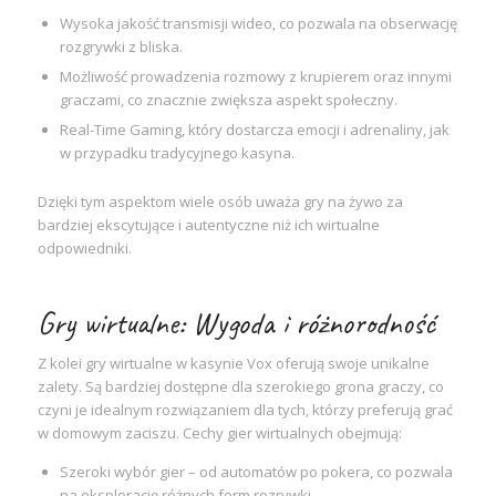
Wysoka jakość transmisji wideo, co pozwala na obserwację
rozgrywki z bliska.
Możliwość prowadzenia rozmowy z krupierem oraz innymi
graczami, co znacznie zwiększa aspekt społeczny.
Real-Time Gaming, który dostarcza emocji i adrenaliny, jak
w przypadku tradycyjnego kasyna.
Dzięki tym aspektom wiele osób uważa gry na żywo za
bardziej ekscytujące i autentyczne niż ich wirtualne
odpowiedniki.
Gry wirtualne: Wygoda i różnorodność
Z kolei gry wirtualne w kasynie Vox oferują swoje unikalne
zalety. Są bardziej dostępne dla szerokiego grona graczy, co
czyni je idealnym rozwiązaniem dla tych, którzy preferują grać
w domowym zaciszu. Cechy gier wirtualnych obejmują:
Szeroki wybór gier – od automatów po pokera, co pozwala
na eksplorację różnych form rozrywki.