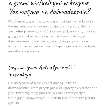
a grami wirtualnymi w kasynie
Vox wpływa na doświadczenia?
Wybór między grami na żywo a grami wirtualnymi w kasynie
Vox ma znaczący wpływ na doświadczenia graczy. Gry na
żywo oferują autentyczność i interakcję z krupierem, podczas
gdy gry wirtualne kierują się bardziej czysto cyfrowym
doświadczeniem. W dzisiejszym artykule przyjrzymy się
różnicom między tymi dwoma rodzajami gier oraz ich wpływem
na satysfakcję graczy.
Gry na żywo: Autentyczność i
interakcja
Gry na żywo w kasynie Vox przynoszą unikalne
doświadczenia, które przyciągają wielu graczy. W tym formacie
gier, uczestnicy mogą bawić się w czasie rzeczywistym,
interagując z prawdziwym krupierem. Niektóre z cech gier na
żywo to: