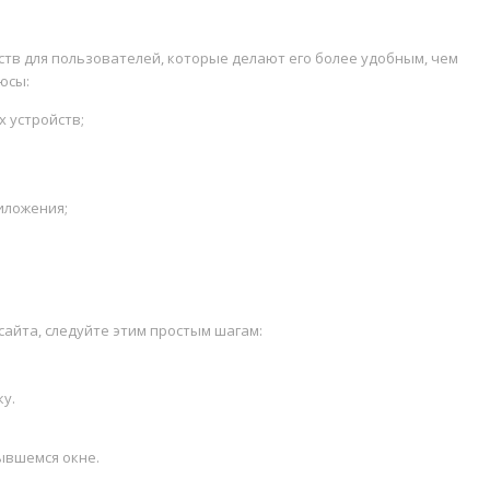
тв для пользователей, которые делают его более удобным, чем
юсы:
 устройств;
иложения;
сайта, следуйте этим простым шагам:
ку.
ывшемся окне.