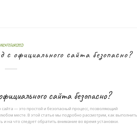
UNCATEGORIZED
д с официального сайта безопасно?
 официального сайта безопасно?
 сайта — это простой и безопасный процесс, позволяющий
любом месте. В этой статье мы подробно рассмотрим, как выполнит
ь и на что следует обратить внимание во время установки.