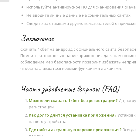
Используйте антивирусное ПО для сканирования скача
Не вводите личные данные на сомнительных сайтах;
Следите за отзывами других пользователей о приложе
Заключение
Скачать 1хбет на андроид с официального сайта безопас
Помните, что использование приложения дает вам возмож
соблюдение мер безопасности позволит избежать неприя
чтобы наслаждаться новыми функциями и акциями.
Часто задаваемые вопросы (FAQ)
Можно ли скачать 1хбет без регистрации?
Да, загр
регистрации.
Как долго длится установка приложения?
Установка
вашего устройства.
Где найти актуальную версию приложения?
Всегда