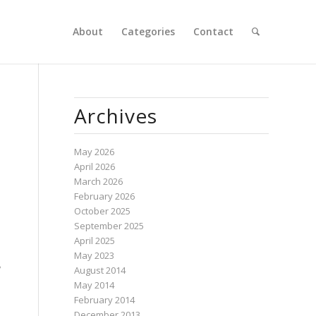
About
Categories
Contact
Archives
May 2026
April 2026
March 2026
February 2026
October 2025
September 2025
April 2025
May 2023
ь
August 2014
May 2014
February 2014
December 2013