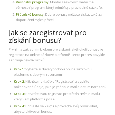
Věrnostní programy:
Mnoho sázkových webů má
věrnostní program, který odměňuje pravidelné sázkaře.
Přátelské bonusy:
Dobré bonusy můžete získat také za
doporučení svých přátel.
Jak se zaregistrovat pro
získání bonusu?
Prvním a základním krokem pro získání jakéhokoli bonusu je
registrace na online sázkové platformě. Tento proces obvykle
zahrnuje několik kroků:
Krok 1:
Vyberte si důvěryhodnou online sázkovou
platformu s dobrými recenzemi.
Krok 2:
Klikněte na tlačítko “Registrace” a vyplňte
požadované údaje, jako je jméno, e-mail a datum narození.
Krok 3:
Potvrďte svou registraci prostřednictvím e-mailu,
který vám platforma pošle.
Krok 4:
Přihlaste se k účtu a proveďte svůj první vklad,
abyste aktivovali bonus.