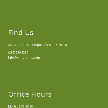
Find Us
262 Mc Bride Ln, Corpus Christi, TX 78408
(281) 239 1280
Info@bintofarms.com
Office Hours
Mo-Fri: 9:00-18:00