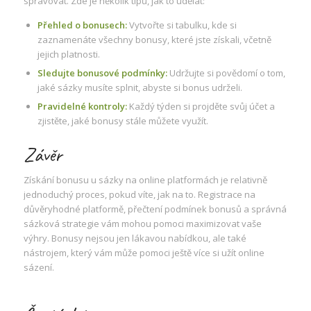
spravovat. Zde je několik tipů, jak to udělat:
Přehled o bonusech:
Vytvořte si tabulku, kde si
zaznamenáte všechny bonusy, které jste získali, včetně
jejich platnosti.
Sledujte bonusové podmínky:
Udržujte si povědomí o tom,
jaké sázky musíte splnit, abyste si bonus udrželi.
Pravidelné kontroly:
Každý týden si projděte svůj účet a
zjistěte, jaké bonusy stále můžete využít.
Závěr
Získání bonusu u sázky na online platformách je relativně
jednoduchý proces, pokud víte, jak na to. Registrace na
důvěryhodné platformě, přečtení podmínek bonusů a správná
sázková strategie vám mohou pomoci maximizovat vaše
výhry. Bonusy nejsou jen lákavou nabídkou, ale také
nástrojem, který vám může pomoci ještě více si užít online
sázení.