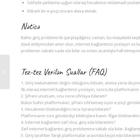
İstifadə şərtlərinə uyğun olaraq hesabınızı mütəmadi yoxla
Etibarlı bir e-poçt ünvanı əlavə etmək.
Nəticə
Bahis giriş problemi ilə qarşılaşdığınız zaman, bu məqalədə təq
daxil etdiyinizdən əmin olun, internet bağlantınızı yoxlayın və 
problemin səbəbi sadə ola bilər və onları asanlıqla həll etməy
Bahis Giriş Problemi Yarandıqda Nə
Tez-tez Verilən Suallar (FAQ)
Etməli: Asan Həllər və İpuçlar�...
1. Giriş məlumatımın doğru olduğunu bilsəm, amma yenə də pr
İlk olaraq internet bağlantınızı yoxlayın, sonra da platformanın t
2. Şifrəni unutsam, onu necə sıfırlaya bilərəm?
Bütün bahis platformaları, şifrəni sıfırlamaq üçün e-poçt göndərir
3. Hesabımın bloklandığını necə öyrənə bilərəm?
Platformanın sizə göndərdiyi bildirişlərə baxın. Əgər bloklandınız
4. İnternet bağlantım zəif olsa, giriş edə bilərəmmi?
Zəif internet bağlantısı giriş probleminə səbəb ola bilər. Bağlan
5. Giriş tərəfdən fərqli platformalar arasında keçid edə bilərəm