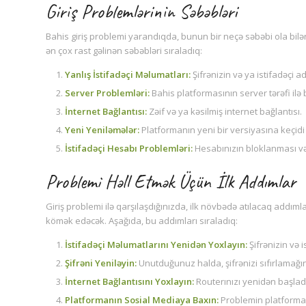
Giriş Problemlərinin Səbəbləri
Bahis giriş problemi yarandıqda, bunun bir neçə səbəbi ola bilər.
ən çox rast gəlinən səbəbləri sıraladıq:
Yanlış İstifadəçi Məlumatları:
Şifrənizin və ya istifadəçi ad
Server Problemləri:
Bahis platformasının server tərəfi ilə ba
İnternet Bağlantısı:
Zəif və ya kəsilmiş internet bağlantısı.
Yeni Yeniləmələr:
Platformanın yeni bir versiyasına keçidi n
İstifadəçi Hesabı Problemləri:
Hesabınızın bloklanması və
Problemi Həll Etmək Üçün İlk Addımlar
Giriş problemi ilə qarşılaşdığınızda, ilk növbədə atılacaq addıml
kömək edəcək. Aşağıda, bu addımları sıraladıq:
İstifadəçi Məlumatlarını Yenidən Yoxlayın:
Şifrənizin və 
Şifrəni Yeniləyin:
Unutduğunuz halda, şifrənizi sıfırlamağın 
İnternet Bağlantısını Yoxlayın:
Routerınızı yenidən başladı
Platformanın Sosial Mediaya Baxın:
Problemin platformad