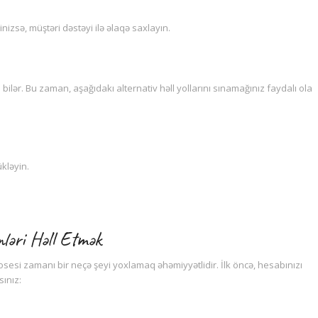
nizsə, müştəri dəstəyi ilə əlaqə saxlayın.
 bilər. Bu zaman, aşağıdakı alternativ həll yollarını sınamağınız faydalı ola
ükləyin.
ləri Həll Etmək
prosesi zamanı bir neçə şeyi yoxlamaq əhəmiyyətlidir. İlk öncə, hesabınızı
ınız: