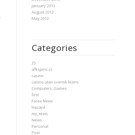
January 2013
August 2012
,
May 2012
Categories
25
afkspins.cz
casino
casino utan svensk licens
Computers, Games
first
Forex News
Hazard
my_texts
News
Personal
Post