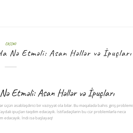
CASINO
a Nə Etməli: Asan Həllər və İpuçları
Nə Etməli: Asan Həllər və İpuçları
ər üçün əsəbləşdirici bir vəziyyət ola bilər. Bu məqalədə bahis giriş problemi
ydalı ipuçları təqdim edəcəyik. İstifadəçilərin bu cür problemlərlə necə
m edəcəyik. İndi isə başlayaq!