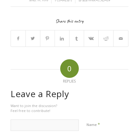
/
/
APRIL 22, 2026
0 COMMENTS
BY
BINTOFARMS_ADMIN
Share this entry
0
REPLIES
Leave a Reply
Want to join the discussion?
Feel free to contribute!
*
Name