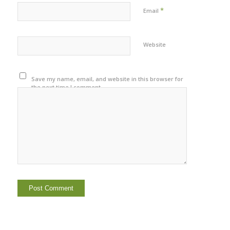
*
Email
Website
Save my name, email, and website in this browser for
the next time I comment.