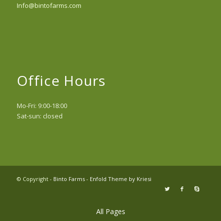
Info@bintofarms.com
Office Hours
Mo-Fri: 9:00-18:00
Sat-sun: closed
© Copyright -
Binto Farms
-
Enfold Theme by Kriesi
All Pages