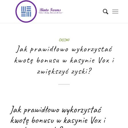
CASINO
Jak prawidłowo wykorzystać
kwotę bonusu w kasynie Vox i
zwiększyć zyski?
Jak prawidłowo wykorzystać
kwotę bonusu w kasynie Vox i