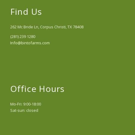
Find Us
262 Mc Bride Ln, Corpus Christi, TX 78408
(281) 239 1280
Info@bintofarms.com
Office Hours
Mo-Fri: 9:00-18:00
Sat-sun: closed