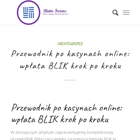
UNCATEGORIZED
Przewodnik po kasynach online:
wpłata BLIK krok po kroku
Przewodnik po kasynach online:
wpłata BLIK krok po kroku
W dzisiejszym artykule zaprezentujemy kompleksowy
przewodnik dotyczący wpłaty za pomocą metody BLIK w