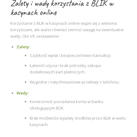
Zalety i wady korzystania z BLIK w
kasynach online
Korzystanie z BLIK w kasynach online wiąże się z wieloma
korzyściami, ale warto również zwrócić uwagę na ewentualne
wady. Oto ich zestawienie:
Zalety:
Szybkość wpłat i bezpieczeństwo transakcji.
Łatwość użycia i brak potrzeby zakupu
dodatkowych kart płatniczych.
Wygodne i natychmiastowe przelewy z telefonu.
Wady:
Konieczność posiadania konta w banku
obsługującym BLIK.
Brak możliwości wypłaty środków przez BLIK w wielu
kasynach.