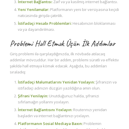
İnternet Bağlantısı:
Zəif və ya kəsilmiş internet bağlantısı.
Yeni Yeniləmələr:
Platformanın yeni bir versiyasına keçidi
nəticəsində girişdə çətinlik.
İstifadəçi Hesabı Problemləri:
Hesabınızın bloklanması
və ya dayandırılması.
Problemi Həll Etmək Üçün İlk Addımlar
Giriş problemi ilə qarşılaşdığınızda, ilk növbədə atılacaq
addımlar mövcuddur. Hər bir addım, problemi sürətli və effektiv
şəkildə həll etməyə kömək edəcək. Aşağıda, bu addımları
sıraladıq:
İstifadəçi Məlumatlarını Yenidən Yoxlayın:
Şifrənizin və
istifadəçi adınızın düzgün yazıldığına əmin olun.
Şifrəni Yeniləyin:
Unutduğunuz halda, şifrənizi
sıfırlamağın yollarını yoxlayın.
İnternet Bağlantısını Yoxlayın:
Routerınızı yenidən
başladın və internet bağlantınızı yoxlayın.
Platformanın Sosial Mediaya Baxın:
Problemin