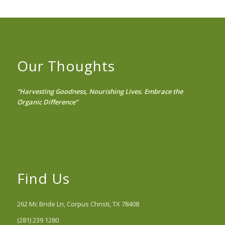
Our Thoughts
“Harvesting Goodness, Nourishing Lives. Embrace the
Organic Difference”
Find Us
262 Mc Bride Ln, Corpus Christi, TX 78408
(281) 239 1280