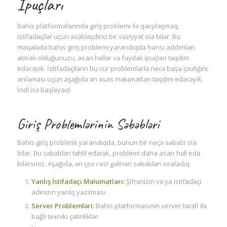
İpuçları
Bahis platformalarında giriş problemi ilə qarşılaşmaq,
istifadəçilər üçün əsəbləşdirici bir vəziyyət ola bilər. Bu
məqalədə bahis giriş problemi yarandıqda hansı addımları
atmalı olduğunuzu, asan həllər və faydalı ipuçları təqdim
edəcəyik. İstifadəçilərin bu cür problemlərlə necə başa çıxdığını
anlaması üçün aşağıda ən əsas məlumatları təqdim edəcəyik.
İndi isə başlayaq!
Giriş Problemlərinin Səbəbləri
Bahis giriş problemi yarandıqda, bunun bir neçə səbəbi ola
bilər. Bu səbəbləri təhlil edərək, problemi daha asan həll edə
bilərsiniz. Aşağıda, ən çox rast gəlinən səbəbləri sıraladıq:
Yanlış İstifadəçi Məlumatları:
Şifrənizin və ya istifadəçi
adınızın yanlış yazılması.
Server Problemləri:
Bahis platformasının server tərəfi ilə
bağlı texniki çətinliklər.