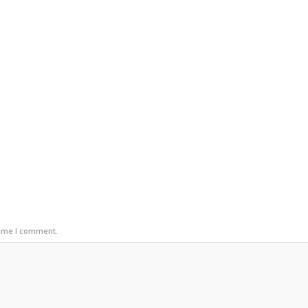
time I comment.