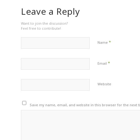
Leave a Reply
Want to join the discussion?
Feel free to contribute!
*
Name
*
Email
Website
Save my name, email, and website in this browser for the next 