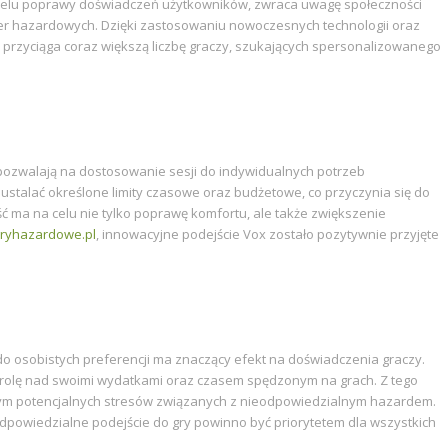
 w celu poprawy doświadczeń użytkowników, zwraca uwagę społeczności
ier hazardowych. Dzięki zastosowaniu nowoczesnych technologii oraz
o przyciąga coraz większą liczbę graczy, szukających spersonalizowanego
ozwalają na dostosowanie sesji do indywidualnych potrzeb
stalać określone limity czasowe oraz budżetowe, co przyczynia się do
ć ma na celu nie tylko poprawę komfortu, ale także zwiększenie
ryhazardowe.pl
, innowacyjne podejście Vox zostało pozytywnie przyjęte
 osobistych preferencji ma znaczący efekt na doświadczenia graczy.
trolę nad swoimi wydatkami oraz czasem spędzonym na grach. Z tego
 tym potencjalnych stresów związanych z nieodpowiedzialnym hazardem.
 odpowiedzialne podejście do gry powinno być priorytetem dla wszystkich