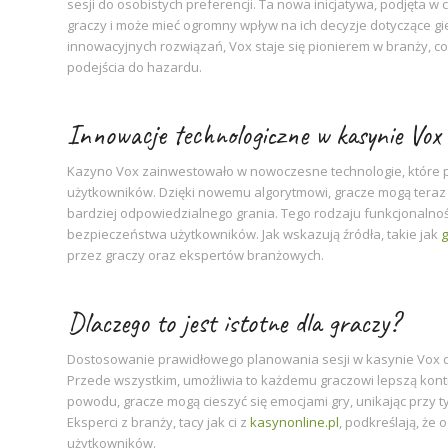
sesji do osobistych preferencji. Ta nowa inicjatywa, podjęta
graczy i może mieć ogromny wpływ na ich decyzje dotyczące g
innowacyjnych rozwiązań, Vox staje się pionierem w branży, c
podejścia do hazardu.
Innowacje technologiczne w kasynie Vox
Kazyno Vox zainwestowało w nowoczesne technologie, które p
użytkowników. Dzięki nowemu algorytmowi, gracze mogą teraz u
bardziej odpowiedzialnego grania. Tego rodzaju funkcjonalnoś
bezpieczeństwa użytkowników. Jak wskazują źródła, takie jak
g
przez graczy oraz ekspertów branżowych.
Dlaczego to jest istotne dla graczy?
Dostosowanie prawidłowego planowania sesji w kasynie Vox do
Przede wszystkim, umożliwia to każdemu graczowi lepszą kon
powodu, gracze mogą cieszyć się emocjami gry, unikając przy
Eksperci z branży, tacy jak ci z
kasynonline.pl
, podkreślają, że
użytkowników.