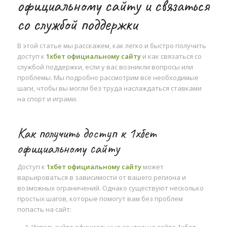
официальному сайту и связаться
со службой поддержки
В этой статье мы расскажем, как легко и быстро получить
доступ к
1хбет официальному сайту
и как связаться со
службой поддержки, если у вас возникли вопросы или
проблемы. Мы подробно рассмотрим все необходимые
шаги, чтобы вы могли без труда наслаждаться ставками
на спорт и играми.
Как получить доступ к 1хбет
официальному сайту
Доступ к
1хбет официальному сайту
может
варьироваться в зависимости от вашего региона и
возможных ограничений. Однако существуют несколько
простых шагов, которые помогут вам без проблем
попасть на сайт: