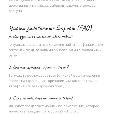
необходимости. Не забывайте также о безопасности
своих данных и ставках, выбирая надежные способы
доступа.
Часто задаваемые вопросы (FAQ)
1. Как узнать актуальный адрес 1хбет?
Актуальные адреса всегда можно найти на официальном
сайте или следя за новыми обновлениями в социальных
сетях.
2. Как мне сбросить пароль на 1хбет?
Вы можете воспользоваться функцией восстановления
пароля на странице авторизации, указав свой номер
телефона или электронную почту.
3. Есть ли мобильное приложение 1хбет?
Да, 1хбет предлагает мобильное приложение, которое
можно скачать для платформ iOS и Android.