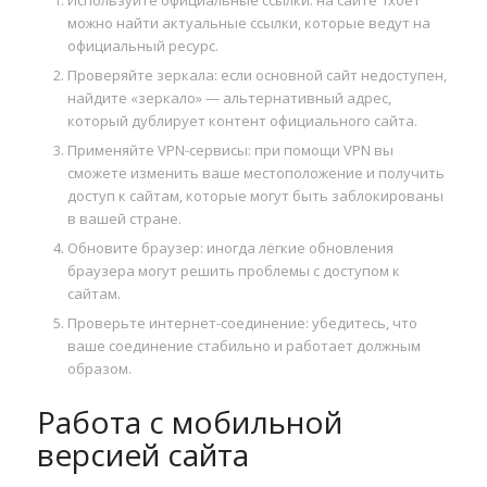
Используйте официальные ссылки: на сайте 1хбет
можно найти актуальные ссылки, которые ведут на
официальный ресурс.
Проверяйте зеркала: если основной сайт недоступен,
найдите «зеркало» — альтернативный адрес,
который дублирует контент официального сайта.
Применяйте VPN-сервисы: при помощи VPN вы
сможете изменить ваше местоположение и получить
доступ к сайтам, которые могут быть заблокированы
в вашей стране.
Обновите браузер: иногда лёгкие обновления
браузера могут решить проблемы с доступом к
сайтам.
Проверьте интернет-соединение: убедитесь, что
ваше соединение стабильно и работает должным
образом.
Работа с мобильной
версией сайта