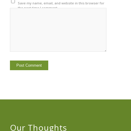
Save my name, email, and website in this browser for
the next time I comment.
Our Thoughts