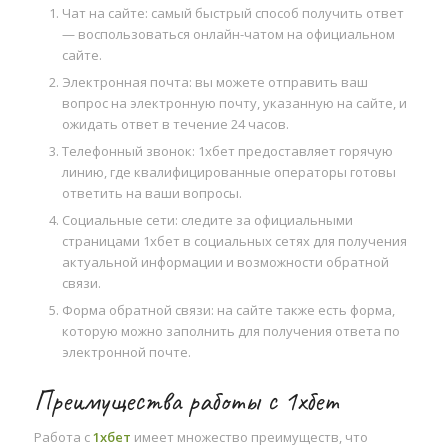
Чат на сайте: самый быстрый способ получить ответ
— воспользоваться онлайн-чатом на официальном
сайте.
Электронная почта: вы можете отправить ваш
вопрос на электронную почту, указанную на сайте, и
ожидать ответ в течение 24 часов.
Телефонный звонок: 1хбет предоставляет горячую
линию, где квалифицированные операторы готовы
ответить на ваши вопросы.
Социальные сети: следите за официальными
страницами 1хбет в социальных сетях для получения
актуальной информации и возможности обратной
связи.
Форма обратной связи: на сайте также есть форма,
которую можно заполнить для получения ответа по
электронной почте.
Преимущества работы с 1хбет
Работа с
1хбет
имеет множество преимуществ, что