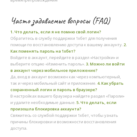
времяпрепровождения!
Часто задаваемые вопросы (FAQ)
1. Что делать, если я не помню свой логин?
Обратитесь в службу поддержки 1хбет для получения
помощи по восстановлению доступа к вашему аккаунту.
2.
Как поменять пароль на 1хбет?
Войдите в аккаунт, перейдите в раздел «Настройки» и
выберите опцию «Изменить пароль».
3. Можно ли войти
в аккаунт через мобильное приложение?
Да, вход в аккаунт возможен как через компьютерный,
так и через мобильный сайт и приложение.
4. Как убрать
сохраненный логин и пароль в браузере?
В настройках вашего браузера найдите раздел «Пароли»
и удалите необходимые данные.
5. Что делать, если
произошла блокировка аккаунта?
Свяжитесь со службой поддержки 1хбет, чтобы узнать
причины блокировки и возможности восстановления
доступа.