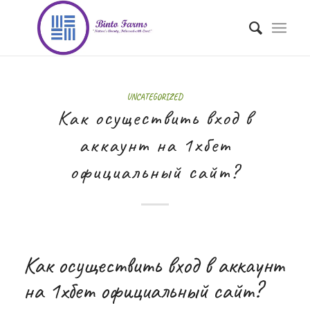
UNCATEGORIZED
Как осуществить вход в
аккаунт на 1хбет
официальный сайт?
Как осуществить вход в аккаунт
на 1хбет официальный сайт?