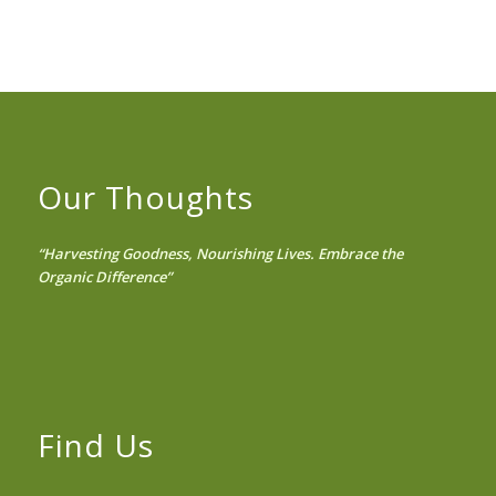
Our Thoughts
“Harvesting Goodness, Nourishing Lives. Embrace the
Organic Difference”
Find Us