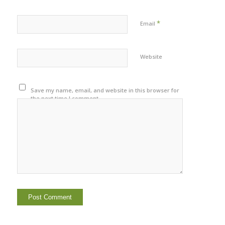
*
Email
Website
Save my name, email, and website in this browser for
the next time I comment.