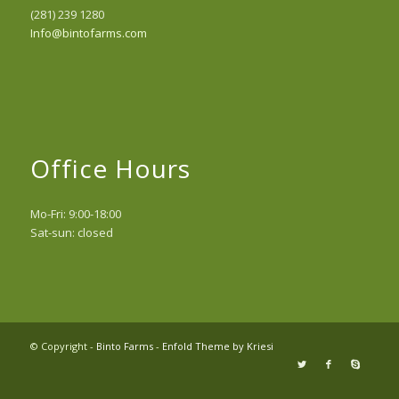
(281) 239 1280
Info@bintofarms.com
Office Hours
Mo-Fri: 9:00-18:00
Sat-sun: closed
© Copyright -
Binto Farms
-
Enfold Theme by Kriesi