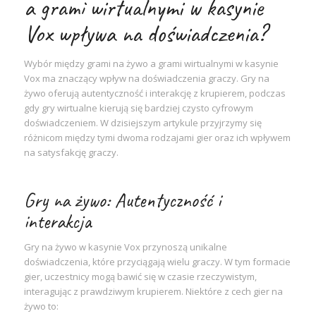
a grami wirtualnymi w kasynie
Vox wpływa na doświadczenia?
Wybór między grami na żywo a grami wirtualnymi w kasynie
Vox ma znaczący wpływ na doświadczenia graczy. Gry na
żywo oferują autentyczność i interakcję z krupierem, podczas
gdy gry wirtualne kierują się bardziej czysto cyfrowym
doświadczeniem. W dzisiejszym artykule przyjrzymy się
różnicom między tymi dwoma rodzajami gier oraz ich wpływem
na satysfakcję graczy.
Gry na żywo: Autentyczność i
interakcja
Gry na żywo w kasynie Vox przynoszą unikalne
doświadczenia, które przyciągają wielu graczy. W tym formacie
gier, uczestnicy mogą bawić się w czasie rzeczywistym,
interagując z prawdziwym krupierem. Niektóre z cech gier na
żywo to: