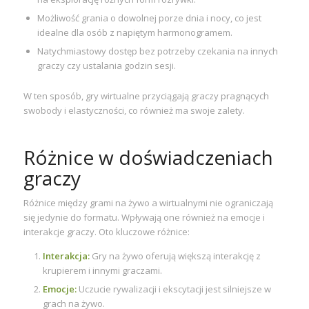
Możliwość grania o dowolnej porze dnia i nocy, co jest
idealne dla osób z napiętym harmonogramem.
Natychmiastowy dostęp bez potrzeby czekania na innych
graczy czy ustalania godzin sesji.
W ten sposób, gry wirtualne przyciągają graczy pragnących
swobody i elastyczności, co również ma swoje zalety.
Różnice w doświadczeniach
graczy
Różnice między grami na żywo a wirtualnymi nie ograniczają
się jedynie do formatu. Wpływają one również na emocje i
interakcje graczy. Oto kluczowe różnice:
Interakcja:
Gry na żywo oferują większą interakcję z
krupierem i innymi graczami.
Emocje:
Uczucie rywalizacji i ekscytacji jest silniejsze w
grach na żywo.