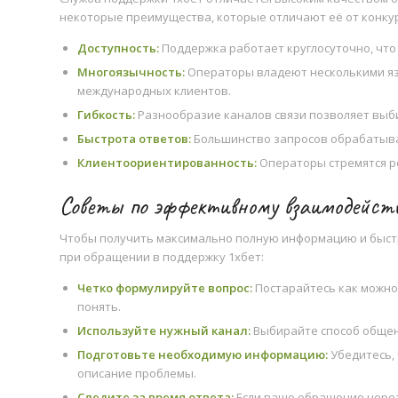
некоторые преимущества, которые отличают её от конку
Доступность:
Поддержка работает круглосуточно, что
Многоязычность:
Операторы владеют несколькими яз
международных клиентов.
Гибкость:
Разнообразие каналов связи позволяет выб
Быстрота ответов:
Большинство запросов обрабатыва
Клиентоориентированность:
Операторы стремятся р
Советы по эффективному взаимодейств
Чтобы получить максимально полную информацию и быстр
при обращении в поддержку 1хбет:
Четко формулируйте вопрос:
Постарайтесь как можно
понять.
Используйте нужный канал:
Выбирайте способ общен
Подготовьте необходимую информацию:
Убедитесь, 
описание проблемы.
Следите за время ответа:
Если ваше обращение через 