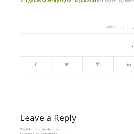
Где находится раздел FAQ на сайте?
Раздел FAQ легк
/
/
APRIL 25, 2026
0 
S
Leave a Reply
Want to join the discussion?
Feel free to contribute!