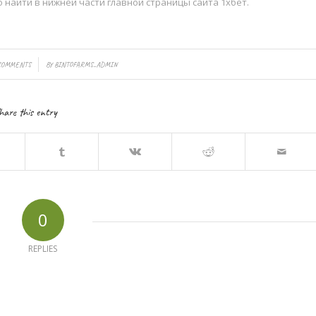
о найти в нижней части главной страницы сайта 1хбет.
COMMENTS
BY
BINTOFARMS_ADMIN
hare this entry
0
REPLIES