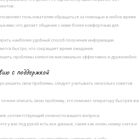
рентов:
 позволяет пользователям обращаться за помощью в любое время.
ыками, что делает общение с ними более комфортным для
ирать наиболее удобный способ получения информации.
ются быстро, что сокращает время ожидания.
ешить проблемы клиентов максимально эффективно и дружелюбно.
ию с поддержкой
о решить свои проблемы, следует учитывать несколько советов
 точнее описать свою проблему, это поможет оператору быстрее ва
ия, соответствующий сложности вашего вопроса.
что у вас под рукой есть все данные, такие как логин, номер счета и
почту затянулось, не стесняйтесь напомнить о себе.