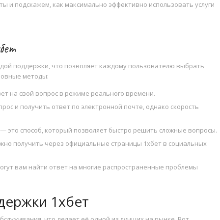
ты и подскажем, как максимально эффективно использовать услуги
хбет
андой поддержки, что позволяет каждому пользователю выбрать
новные методы:
ет на свой вопрос в режиме реального времени.
ос и получить ответ по электронной почте, однако скорость
— это способ, который позволяет быстро решить сложные вопросы.
жно получить через официальные страницы 1хбет в социальных
огут вам найти ответ на многие распространенные проблемы
держки 1хбет
служивания, что делает её одной из лучших на рынке. Вот