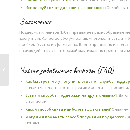
Используйте чат для срочных вопросов:
Онлайн-чат 
Заключение
Поддержка клиентов 1хбет предлагает разнообразные ме
доступным. Качество обслуживания, многоязычность и ги
проблем быстро и эффективно. Важно правильно использо
взаимодействия с платформой максимально приятным и 
Поддержка клиентов 1хбет:
Часто задаваемые вопросы (FAQ)
Получение помощи,...
Как быстро я могу получить ответ от службы подде
онлайн-чат дает ответы в режиме реального времени.
Есть ли способы поддержки на других языках?
Да, о
английский.
Какой способ связи наиболее эффективен?
Онлайн-ча
Могу ли я поменять способ получения поддержки?
Д
момент.