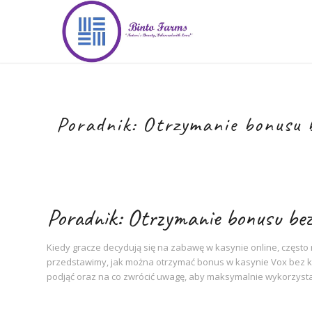
Poradnik: Otrzymanie bonusu 
Poradnik: Otrzymanie bonusu bez
Kiedy gracze decydują się na zabawę w kasynie online, często
przedstawimy, jak można otrzymać bonus w kasynie Vox bez ko
podjąć oraz na co zwrócić uwagę, aby maksymalnie wykorzysta