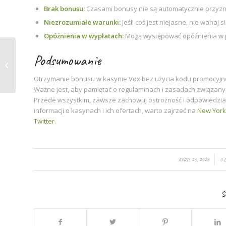
Brak bonusu:
Czasami bonusy nie są automatycznie przyzna
Niezrozumiałe warunki:
Jeśli coś jest niejasne, nie wahaj 
Opóźnienia w wypłatach:
Mogą występować opóźnienia w p
Podsumowanie
Poradnik: Otrzymanie bonusu bez
kodu promocyjnego w kasynie Vox
Otrzymanie bonusu w kasynie Vox bez użycia kodu promocyjneg
Ważne jest, aby pamiętać o regulaminach i zasadach związany
Przede wszystkim, zawsze zachowuj ostrożność i odpowiedzialn
informacji o kasynach i ich ofertach, warto zajrzeć na
New York
Twitter
.
/
/
APRIL 25, 2026
0 
S