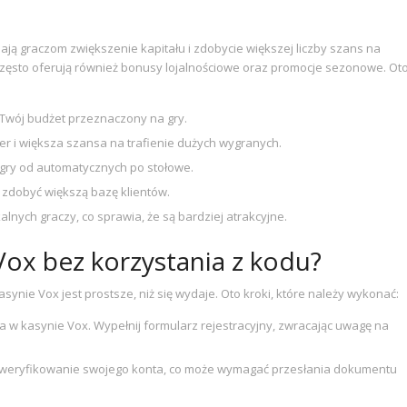
ają graczom zwiększenie kapitału i zdobycie większej liczby szans na
zęsto oferują również bonusy lojalnościowe oraz promocje sezonowe. Ot
wój budżet przeznaczony na gry.
er i większa szansa na trafienie dużych wygranych.
gry od automatycznych po stołowe.
zdobyć większą bazę klientów.
ych graczy, co sprawia, że są bardziej atrakcyjne.
Vox bez korzystania z kodu?
nie Vox jest prostsze, niż się wydaje. Oto kroki, które należy wykonać:
a w kasynie Vox. Wypełnij formularz rejestracyjny, zwracając uwagę na
 zweryfikowanie swojego konta, co może wymagać przesłania dokumentu