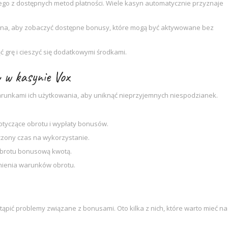
nego z dostępnych metod płatności. Wiele kasyn automatycznie przyznaje
asyna, aby zobaczyć dostępne bonusy, które mogą być aktywowane bez
rę i cieszyć się dodatkowymi środkami.
 w kasynie Vox
arunkami ich użytkowania, aby uniknąć nieprzyjemnych niespodzianek.
otyczące obrotu i wypłaty bonusów.
zony czas na wykorzystanie.
 obrotu bonusową kwotą.
łnienia warunków obrotu.
tąpić problemy związane z bonusami. Oto kilka z nich, które warto mieć na