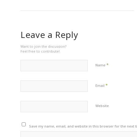
Leave a Reply
Want to join the discussion?
Feel free to contribute!
*
Name
*
Email
Website
Save my name, email, and website in this browser for the next 