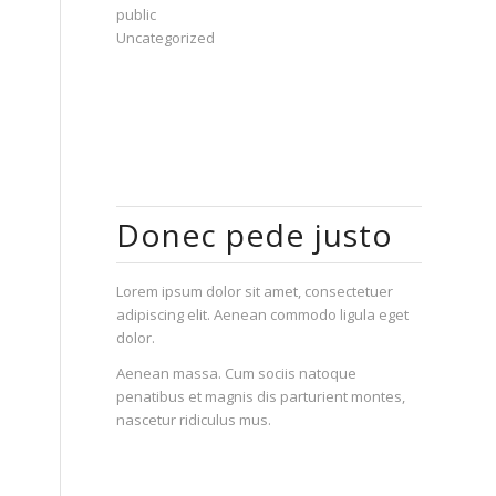
public
Uncategorized
Donec pede justo
Lorem ipsum dolor sit amet, consectetuer
adipiscing elit. Aenean commodo ligula eget
dolor.
Aenean massa. Cum sociis natoque
penatibus et magnis dis parturient montes,
nascetur ridiculus mus.