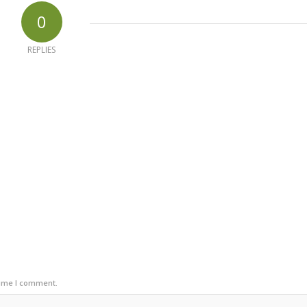
0
REPLIES
time I comment.