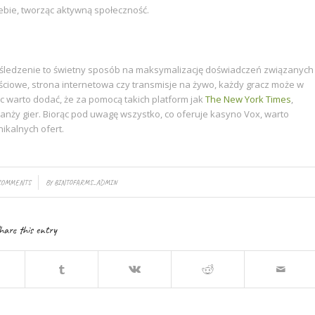
ebie, tworząc aktywną społeczność.
h śledzenie to świetny sposób na maksymalizację doświadczeń związanych
ściowe, strona internetowa czy transmisje na żywo, każdy gracz może w
 warto dodać, że za pomocą takich platform jak
The New York Times
,
nży gier. Biorąc pod uwagę wszystko, co oferuje kasyno Vox, warto
ikalnych ofert.
COMMENTS
BY
BINTOFARMS_ADMIN
hare this entry