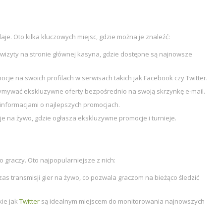
aje. Oto kilka kluczowych miejsc, gdzie można je znaleźć:
izyty na stronie głównej kasyna, gdzie dostępne są najnowsze
cje na swoich profilach w serwisach takich jak Facebook czy Twitter.
ymywać ekskluzywne oferty bezpośrednio na swoją skrzynkę e-mail.
 informacjami o najlepszych promocjach.
 na żywo, gdzie ogłasza ekskluzywne promocje i turnieje.
 graczy. Oto najpopularniejsze z nich:
as transmisji gier na żywo, co pozwala graczom na bieżąco śledzić
kie jak
Twitter
są idealnym miejscem do monitorowania najnowszych