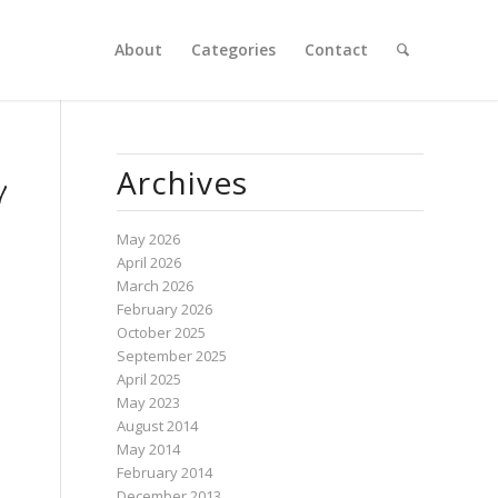
About
Categories
Contact
Archives
!
May 2026
April 2026
March 2026
February 2026
October 2025
September 2025
April 2025
May 2023
August 2014
May 2014
February 2014
December 2013