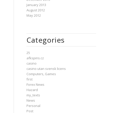
January 2013
August 2012
May 2012
Categories
25
afkspins.cz
casino
casino utan svensk licens
Computers, Games
first
Forex News
Hazard
my_texts
News
Personal
Post