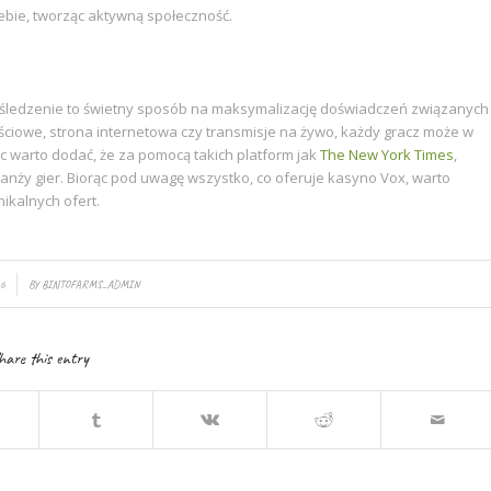
ebie, tworząc aktywną społeczność.
h śledzenie to świetny sposób na maksymalizację doświadczeń związanych
ściowe, strona internetowa czy transmisje na żywo, każdy gracz może w
 warto dodać, że za pomocą takich platform jak
The New York Times
,
nży gier. Biorąc pod uwagę wszystko, co oferuje kasyno Vox, warto
ikalnych ofert.
26
BY
BINTOFARMS_ADMIN
hare this entry