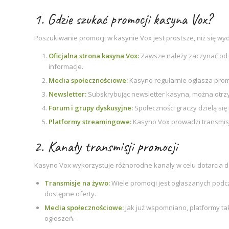
1. Gdzie szukać promocji kasyna Vox?
Poszukiwanie promocji w kasynie Vox jest prostsze, niż się wyd
Oficjalna strona kasyna Vox:
Zawsze należy zaczynać od w
informacje.
Media społecznościowe:
Kasyno regularnie ogłasza promo
Newsletter:
Subskrybując newsletter kasyna, można otrz
Forum i grupy dyskusyjne:
Społeczności graczy dzielą się
Platformy streamingowe:
Kasyno Vox prowadzi transmisje
2. Kanały transmisji promocji
Kasyno Vox wykorzystuje różnorodne kanały w celu dotarcia do
Transmisje na żywo:
Wiele promocji jest ogłaszanych podcz
dostępne oferty.
Media społecznościowe:
Jak już wspomniano, platformy ta
ogłoszeń.