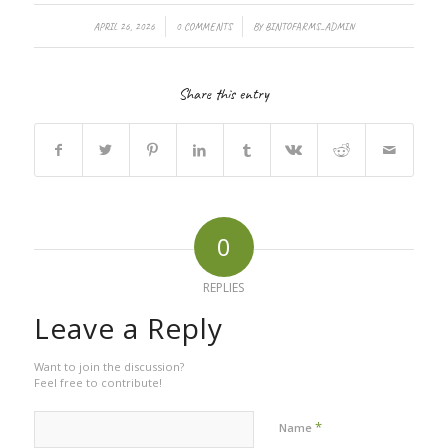
/
/
APRIL 26, 2026
0 COMMENTS
BY
BINTOFARMS_ADMIN
Share this entry
0
REPLIES
Leave a Reply
Want to join the discussion?
Feel free to contribute!
*
Name