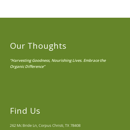
Our Thoughts
“Harvesting Goodness, Nourishing Lives. Embrace the
Organic Difference”
Find Us
262 Mc Bride Ln, Corpus Christi, TX 78408