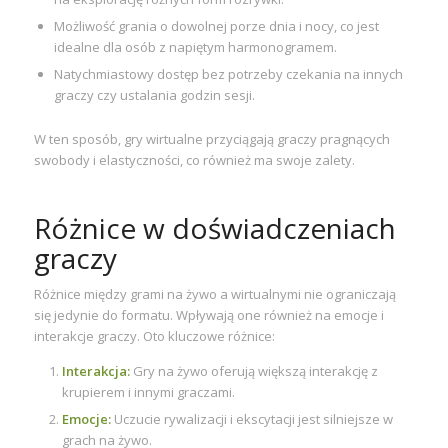
Możliwość grania o dowolnej porze dnia i nocy, co jest
idealne dla osób z napiętym harmonogramem.
Natychmiastowy dostęp bez potrzeby czekania na innych
graczy czy ustalania godzin sesji.
W ten sposób, gry wirtualne przyciągają graczy pragnących
swobody i elastyczności, co również ma swoje zalety.
Różnice w doświadczeniach
graczy
Różnice między grami na żywo a wirtualnymi nie ograniczają
się jedynie do formatu. Wpływają one również na emocje i
interakcje graczy. Oto kluczowe różnice:
Interakcja:
Gry na żywo oferują większą interakcję z
krupierem i innymi graczami.
Emocje:
Uczucie rywalizacji i ekscytacji jest silniejsze w
grach na żywo.