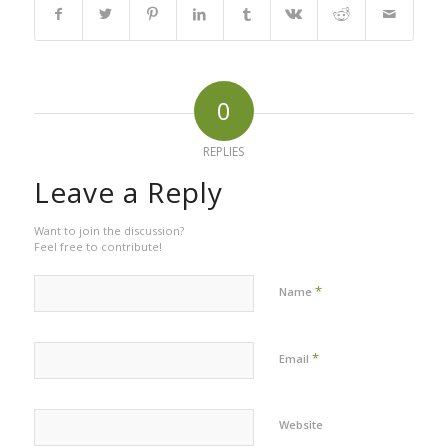
0
REPLIES
Leave a Reply
Want to join the discussion?
Feel free to contribute!
*
Name
*
Email
Website