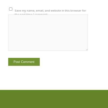
Save my name, email, and website in this browser for
the next time I comment.