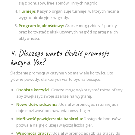
się z bonusów, free spinów i innych nagród.
Turnieje:
Kasyno organizuje turnieje, w których można
wygrać atrakcyjne nagrody.
Program lojalnościowy:
Gracze mogą zbierać punkty
oraz korzystać z ekskluzywnych nagród opartej na ich
aktywności.
4. Dlaczego warto śledzić promocje
kasyna Vox?
Śledzenie promocji w kasynie Vox ma wiele korzyści. Oto
główne powody, dla których warto być na bieżąco:
Osobiste korzyści:
Gracze mogą wykorzystać różne oferty,
aby zwiększyć swoje szanse na wygraną.
Nowe doświadczenia:
Udział w promocjach i turniejach
daje możliwość poznawania nowych gier.
Możliwość powiększenia bankrolla:
Dostęp do bonusów
pozwala na grę dłużej i większą liczbą gier.
Wspólnota graczy:
Udział w promocjach zbliża graczy do