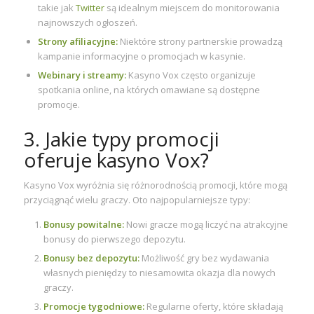
takie jak
Twitter
są idealnym miejscem do monitorowania
najnowszych ogłoszeń.
Strony afiliacyjne:
Niektóre strony partnerskie prowadzą
kampanie informacyjne o promocjach w kasynie.
Webinary i streamy:
Kasyno Vox często organizuje
spotkania online, na których omawiane są dostępne
promocje.
3. Jakie typy promocji
oferuje kasyno Vox?
Kasyno Vox wyróżnia się różnorodnością promocji, które mogą
przyciągnąć wielu graczy. Oto najpopularniejsze typy:
Bonusy powitalne:
Nowi gracze mogą liczyć na atrakcyjne
bonusy do pierwszego depozytu.
Bonusy bez depozytu:
Możliwość gry bez wydawania
własnych pieniędzy to niesamowita okazja dla nowych
graczy.
Promocje tygodniowe:
Regularne oferty, które składają