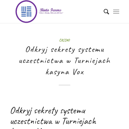
CASINO
Odkryj sekrety systemu
uczestnictwa w Turniejach
kasyna Vox
Odkryj sekrety systemu
uczestnictwa w Turniejach