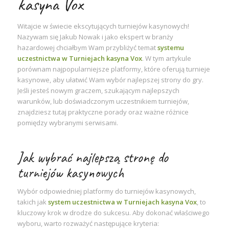
kasyna Vox
Witajcie w świecie ekscytujących turniejów kasynowych!
Nazywam się Jakub Nowak i jako ekspert w branży
hazardowej chciałbym Wam przybliżyć temat
systemu
uczestnictwa w Turniejach kasyna Vox
. W tym artykule
porównam najpopularniejsze platformy, które oferują turnieje
kasynowe, aby ułatwić Wam wybór najlepszej strony do gry.
Jeśli jesteś nowym graczem, szukającym najlepszych
warunków, lub doświadczonym uczestnikiem turniejów,
znajdziesz tutaj praktyczne porady oraz ważne różnice
pomiędzy wybranymi serwisami.
Jak wybrać najlepszą stronę do
turniejów kasynowych
Wybór odpowiedniej platformy do turniejów kasynowych,
takich jak
system uczestnictwa w Turniejach kasyna Vox
, to
kluczowy krok w drodze do sukcesu. Aby dokonać właściwego
wyboru, warto rozważyć następujące kryteria: