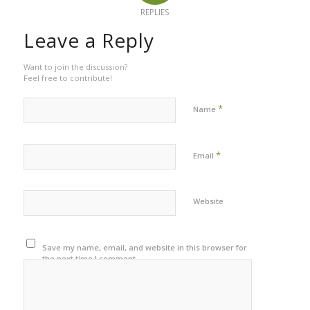
REPLIES
Leave a Reply
Want to join the discussion?
Feel free to contribute!
*
Name
*
Email
Website
Save my name, email, and website in this browser for
the next time I comment.