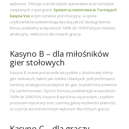
wyborem. Oferuje szeroki wybór automatów oraz turniejów
związanych z tymi grami.
System uczestnictwa w Turniejach
kasyna Vox
w tym serwisie jest intuicyjny, a opinie
użytkowników potwierdzają wysoką jakość obsługi klienta.
Bonus powitalny w wysokości 100% do 1500 PLN jest również
atrakcyjny, zwłaszcza dla nowych graczy.
Kasyno B – dla miłośników
gier stołowych
Kasyno B znane jest przede wszystkim z doskonałej oferty
gier stołowych, takich jak ruletka i blackjack. Jeśli preferujesz
bardziej strategiczne podejście do gier, ta platforma powinna
Cię zainteresować. Oprócz bonusu powitalnego w wysokości
150% do 2000 PLN, Kasyno B wyróżnia się prostym i szybkim
procesem rejestracji oraz szeroką gamą możliwości płatności,
co czyni je wszechstronnym wyborem dla różnych graczy.
Kasyno C – dla graczy