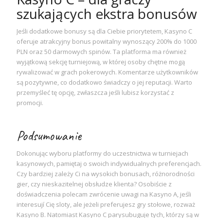
szukających ekstra bonusów
Jeśli dodatkowe bonusy są dla Ciebie priorytetem, Kasyno C
oferuje atrakcyjny bonus powitalny wynoszący 200% do 1000
PLN oraz 50 darmowych spinów. Ta platforma ma również
wyjątkową sekcję turniejową, w której osoby chętne mogą
rywalizować w grach pokerowych. Komentarze użytkowników
są pozytywne, co dodatkowo świadczy o jej reputacji. Warto
przemyśleć tę opcję, zwłaszcza jeśli lubisz korzystać z
promocji.
Podsumowanie
Dokonując wyboru platformy do uczestnictwa w turniejach
kasynowych, pamiętaj o swoich indywidualnych preferencjach.
Czy bardziej zależy Ci na wysokich bonusach, różnorodności
gier, czy nieskazitelnej obsłudze klienta? Osobiście z
doświadczenia polecam zwrócenie uwagi na Kasyno A, jeśli
interesují Cię sloty, ale jeżeli preferujesz gry stołowe, rozważ
Kasyno B. Natomiast Kasyno C parysubuguje tych, którzy są w