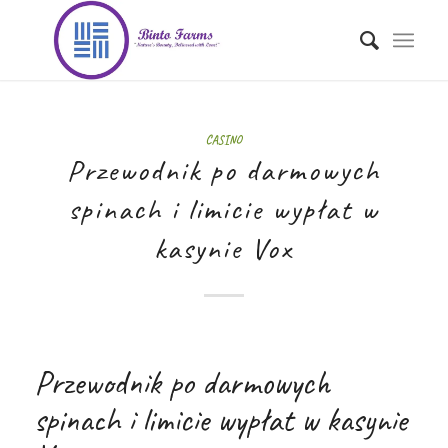
CASINO
Przewodnik po darmowych
spinach i limicie wypłat w
kasynie Vox
Przewodnik po darmowych
spinach i limicie wypłat w kasynie