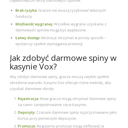
najważniejsze cechy darmowych spinów:
Brak ryzyka:
Gracze nie muszą ryzykować własnych
funduszy.
Możliwość wygranej:
Wszelkie wygrane uzyskane z
darmowych spinów mogą być wypłacone.
Łatwy dostęp:
Można je otrzymać w prosty sposób –
wystarczy spełnić wymagania promocji.
Jak zdobyć darmowe spiny w
kasynie Vox?
Aby zdobyć darmowe spiny, gracze muszą zwykle spełnić
określone warunki. Kasyno Vox oferuje różne metody, aby
uzyskać darmowe obroty:
Rejestracja:
Nowi gracze mogą otrzymać darmowe spiny
za samo zarejestrowanie się w kasynie.
Depozyty:
Czasami darmowe spiny są przyznawane jako
bonus przy pierwszym depozycie.
Promocje:
Regularne promocje mogą obfitować w