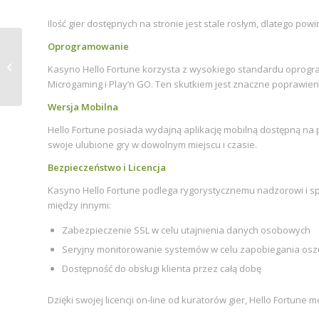
Ilość gier dostępnych na stronie jest stale rosłym, dlatego p
Oprogramowanie
Przewodnik po darmowych spinach
Kasyno Hello Fortune korzysta z wysokiego standardu oprogr
i limicie wypłat w kasynie Vox
Microgaming i Play’n GO. Ten skutkiem jest znaczne poprawien
Wersja Mobilna
Hello Fortune posiada wydajną aplikację mobilną dostępną na p
swoje ulubione gry w dowolnym miejscu i czasie.
Bezpieczeństwo i Licencja
Kasyno Hello Fortune podlega rygorystycznemu nadzorowi i sp
między innymi:
Zabezpieczenie SSL w celu utajnienia danych osobowych
Seryjny monitorowanie systemów w celu zapobiegania os
Dostępność do obsługi klienta przez całą dobę
Dzięki swojej licencji on-line od kuratorów gier, Hello Fortu