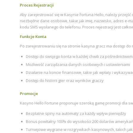
Proces Rejestracji
Aby zarejestrować się w Kasynie Fortuna Hello, należy przejść 
niezbędne dane osobowe, takie jak imię, nazwisko, adres e-ma
kodu SMS wysłanego do telefonu. Proces rejestracji jest całkowic
Funkcje Konta
Po zarejestrowaniu się na stronie kasyna gracz ma dostęp do n
Dostęp do swojego konta w każdej chwili za pośrednictwem s
Możliwość zarządzania danych osobowych i ustawieniami
Działanie na koncie finansowe, takie jak wpłaty i wykazywa
Dostęp do historii gier oraz wyników graczy
Promocje
Kasyno Hello Fortune proponuje szeroką gamę promocji dla sw
Bezpłatne spiny na automaty za każdy wpływ pieniędzy
Bonus powitalny 100% do wysokości 200 dolarów amerykań
Turniejowe wygrane w rozgrywkach kasynowych, takich jak 