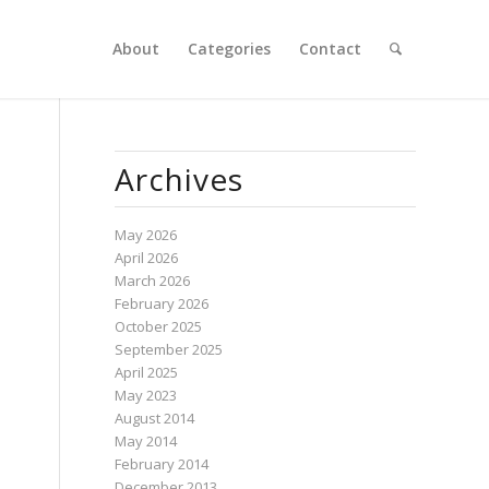
About
Categories
Contact
Archives
May 2026
April 2026
March 2026
February 2026
October 2025
September 2025
April 2025
May 2023
August 2014
May 2014
February 2014
December 2013