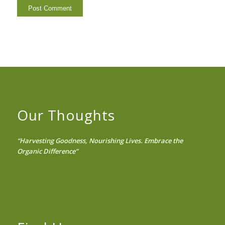
Our Thoughts
“Harvesting Goodness, Nourishing Lives. Embrace the
Organic Difference”