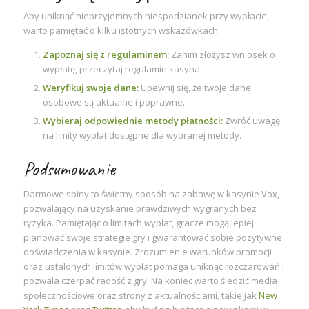
Aby uniknąć nieprzyjemnych niespodzianek przy wypłacie,
warto pamiętać o kilku istotnych wskazówkach:
Zapoznaj się z regulaminem:
Zanim złożysz wniosek o
wypłatę, przeczytaj regulamin kasyna.
Weryfikuj swoje dane:
Upewnij się, że twoje dane
osobowe są aktualne i poprawne.
Wybieraj odpowiednie metody płatności:
Zwróć uwagę
na limity wypłat dostępne dla wybranej metody.
Podsumowanie
Darmowe spiny to świetny sposób na zabawę w kasynie Vox,
pozwalający na uzyskanie prawdziwych wygranych bez
ryzyka. Pamiętając o limitach wypłat, gracze mogą lepiej
planować swoje strategie gry i gwarantować sobie pozytywne
doświadczenia w kasynie. Zrozumienie warunków promocji
oraz ustalonych limitów wypłat pomaga uniknąć rozczarowań i
pozwala czerpać radość z gry. Na koniec warto śledzić media
społecznościowe oraz strony z aktualnościami, takie jak
New