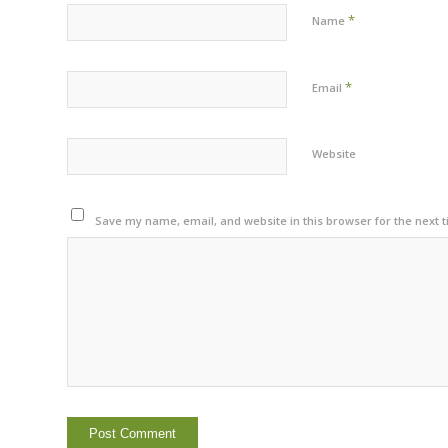
*
Name
*
Email
Website
Save my name, email, and website in this browser for the next 