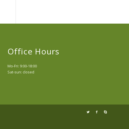
Office Hours
Mo-Fri: 9:00-18:00
Sat-sun: closed