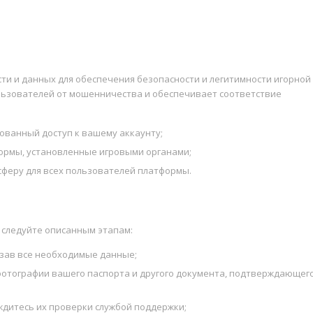
и и данных для обеспечения безопасности и легитимности игорной
ьзователей от мошенничества и обеспечивает соответствие
ванный доступ к вашему аккаунту;
ормы, установленные игровыми органами;
феру для всех пользователей платформы.
 следуйте описанным этапам:
азав все необходимые данные;
фотографии вашего паспорта и другого документа, подтверждающег
дитесь их проверки службой поддержки;