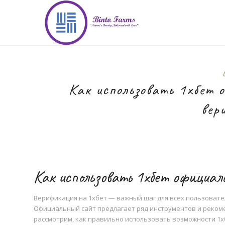
Как использовать 1хбет 
вер
Как использовать 1хбет официа
Верификация на 1хбет — важный шаг для всех пользовате
Официальный сайт предлагает ряд инструментов и рекоме
рассмотрим, как правильно использовать возможности 1х