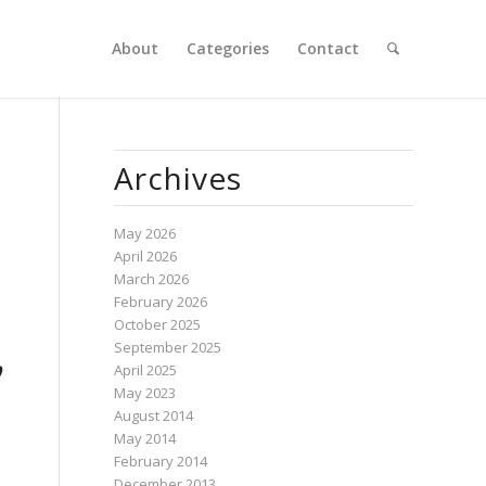
About
Categories
Contact
Archives
May 2026
April 2026
March 2026
February 2026
October 2025
September 2025
April 2025
May 2023
August 2014
May 2014
February 2014
December 2013