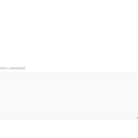
time I comment.