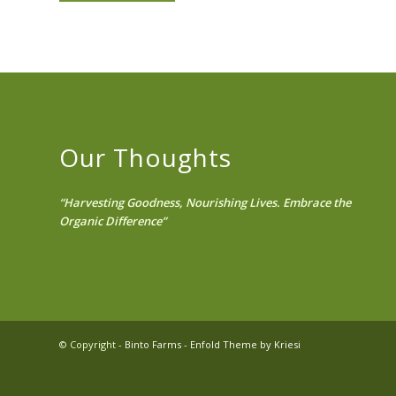
Our Thoughts
“Harvesting Goodness, Nourishing Lives. Embrace the
Organic Difference”
© Copyright -
Binto Farms
-
Enfold Theme by Kriesi