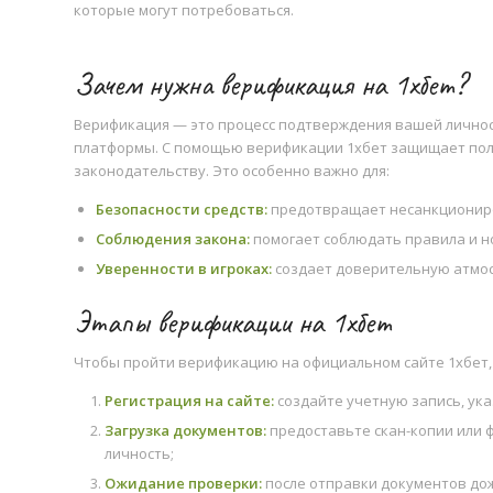
которые могут потребоваться.
Зачем нужна верификация на 1хбет?
Верификация — это процесс подтверждения вашей личност
платформы. С помощью верификации 1хбет защищает пол
законодательству. Это особенно важно для:
Безопасности средств:
предотвращает несанкциониро
Соблюдения закона:
помогает соблюдать правила и н
Уверенности в игроках:
создает доверительную атмос
Этапы верификации на 1хбет
Чтобы пройти верификацию на официальном сайте 1хбет,
Регистрация на сайте:
создайте учетную запись, ук
Загрузка документов:
предоставьте скан-копии или 
личность;
Ожидание проверки:
после отправки документов дож