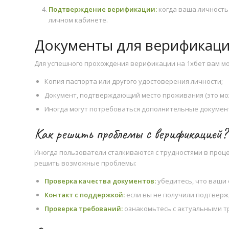
Подтверждение верификации:
когда ваша личность
личном кабинете.
Документы для верификац
Для успешного прохождения верификации на 1хбет вам м
Копия паспорта или другого удостоверения личности;
Документ, подтверждающий место проживания (это може
Иногда могут потребоваться дополнительные документ
Как решить проблемы с верификацией?
Иногда пользователи сталкиваются с трудностями в проце
решить возможные проблемы:
Проверка качества документов:
убедитесь, что ваши 
Контакт с поддержкой:
если вы не получили подтверж
Проверка требований:
ознакомьтесь с актуальными тр