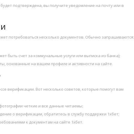
 будет подтверждена, вы получите уведомление на почту или в
ии
ожет потребоваться несколько документов. Обычно запрашиваются:
т быть счет за коммунальные услуги или выписка из банка);
ы, основанные на вашем профиле и активности на сайте.
ссе верификации. Вот несколько советов, которые помогут вам
фотографии четкие и все данные читаемы;
дение о верификации, обратитесь в службу поддержки 1хбет;
ебованиями к документам на сайте 1хбет.