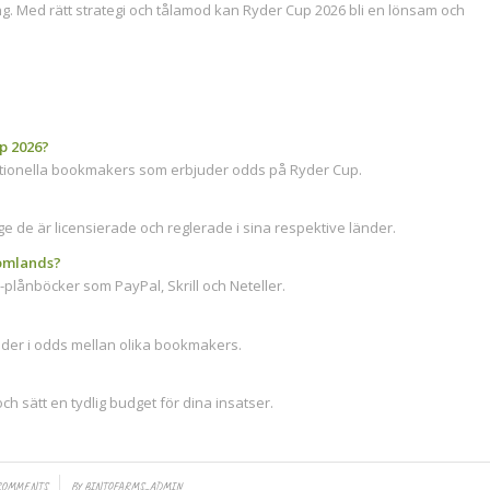
ång. Med rätt strategi och tålamod kan Ryder Cup 2026 bli en lönsam och
up 2026?
rnationella bookmakers som erbjuder odds på Ryder Cup.
nge de är licensierade och reglerade i sina respektive länder.
tomlands?
-plånböcker som PayPal, Skrill och Neteller.
ader i odds mellan olika bookmakers.
 sätt en tydlig budget för dina insatser.
COMMENTS
BY
BINTOFARMS_ADMIN