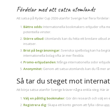
Fördelar med att satsa utomlands
Att satsa på Ryder Cup 2026 utanför Sverige har flera fördela
Bättre odds:
Internationella bookmakers erbjuder ofta me
potentiella vinster.
Större utbud:
Utomlands kan du hitta ett bredare utbud a
insatser.
Brist på begränsningar:
Svenska spelbolag kan ha begrä
internationella bolag ofta är mer flexibla.
Promo-erbjudanden:
Många internationella sidor erbjud
Anonymitet:
Genom att satsa utomlands kan du få mer anon
Så tar du steget mot internat
Att börja satsa utanför Sverige kräver några enkla steg. Här är 
Välj en pålitlig bookmaker:
Gör din research och välj en
Registrera dig:
Skapa ett konto genom att fylla i dina uppg