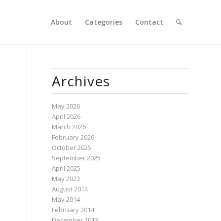
About
Categories
Contact
Archives
May 2026
April 2026
March 2026
February 2026
October 2025
September 2025
April 2025
May 2023
August 2014
May 2014
February 2014
December 2013