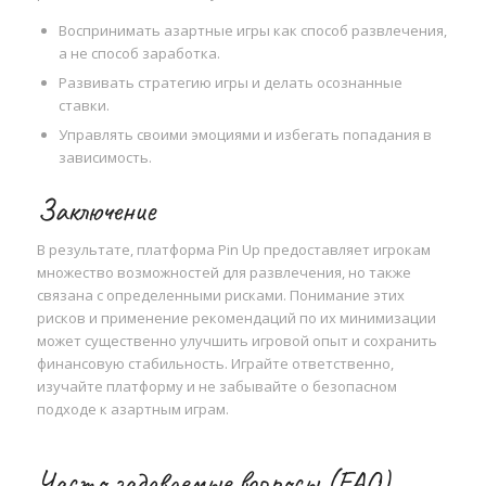
Воспринимать азартные игры как способ развлечения,
а не способ заработка.
Развивать стратегию игры и делать осознанные
ставки.
Управлять своими эмоциями и избегать попадания в
зависимость.
Заключение
В результате, платформа Pin Up предоставляет игрокам
множество возможностей для развлечения, но также
связана с определенными рисками. Понимание этих
рисков и применение рекомендаций по их минимизации
может существенно улучшить игровой опыт и сохранить
финансовую стабильность. Играйте ответственно,
изучайте платформу и не забывайте о безопасном
подходе к азартным играм.
Часто задаваемые вопросы (FAQ)