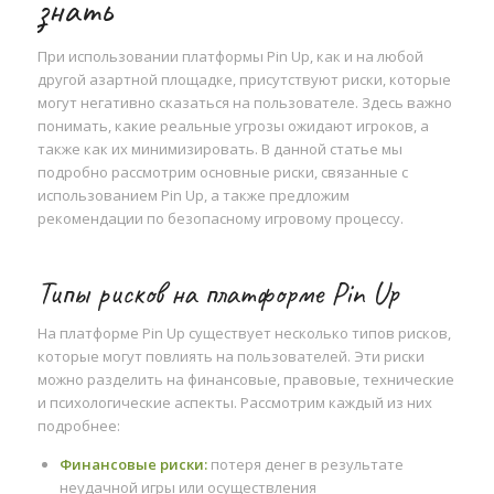
знать
При использовании платформы Pin Up, как и на любой
другой азартной площадке, присутствуют риски, которые
могут негативно сказаться на пользователе. Здесь важно
понимать, какие реальные угрозы ожидают игроков, а
также как их минимизировать. В данной статье мы
подробно рассмотрим основные риски, связанные с
использованием Pin Up, а также предложим
рекомендации по безопасному игровому процессу.
Типы рисков на платформе Pin Up
На платформе Pin Up существует несколько типов рисков,
которые могут повлиять на пользователей. Эти риски
можно разделить на финансовые, правовые, технические
и психологические аспекты. Рассмотрим каждый из них
подробнее:
Финансовые риски:
потеря денег в результате
неудачной игры или осуществления