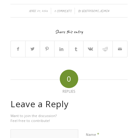
/
/
APRIL 21, 2026
0 COMMENTS
BY
BINTOFARMS_ADMIN
Share this entry
0
REPLIES
Leave a Reply
Want to join the discussion?
Feel free to contribute!
*
Name