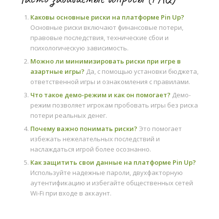
Каковы основные риски на платформе Pin Up?
Основные риски включают финансовые потери,
правовые последствия, технические сбои и
психологическую зависимость.
Можно ли минимизировать риски при игре в
азартные игры?
Да, с помощью установки бюджета,
ответственной игры и ознакомления с правилами.
Что такое демо-режим и как он помогает?
Демо-
режим позволяет игрокам пробовать игры без риска
потери реальных денег.
Почему важно понимать риски?
Это помогает
избежать нежелательных последствий и
наслаждаться игрой более осознанно.
Как защитить свои данные на платформе Pin Up?
Используйте надежные пароли, двухфакторную
аутентификацию и избегайте общественных сетей
Wi-Fi при входе в аккаунт.