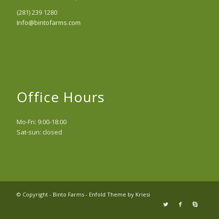
(281) 239 1280
Info@bintofarms.com
Office Hours
Mo-Fri: 9:00-18:00
Sat-sun: closed
© Copyright -
Binto Farms
-
Enfold Theme by Kriesi