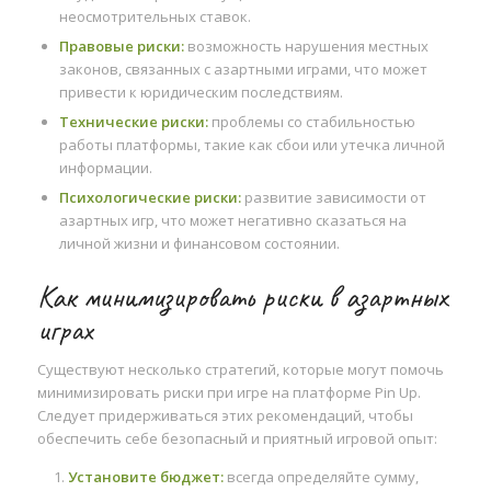
неосмотрительных ставок.
Правовые риски:
возможность нарушения местных
законов, связанных с азартными играми, что может
привести к юридическим последствиям.
Технические риски:
проблемы со стабильностью
работы платформы, такие как сбои или утечка личной
информации.
Психологические риски:
развитие зависимости от
азартных игр, что может негативно сказаться на
личной жизни и финансовом состоянии.
Как минимизировать риски в азартных
играх
Существуют несколько стратегий, которые могут помочь
минимизировать риски при игре на платформе Pin Up.
Следует придерживаться этих рекомендаций, чтобы
обеспечить себе безопасный и приятный игровой опыт:
Установите бюджет:
всегда определяйте сумму,