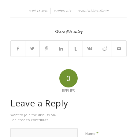
/
/
APRIL 21, 2026
0 COMMENTS
BY
BINTOFARMS_ADMIN
Share this entry
0
REPLIES
Leave a Reply
Want to join the discussion?
Feel free to contribute!
*
Name