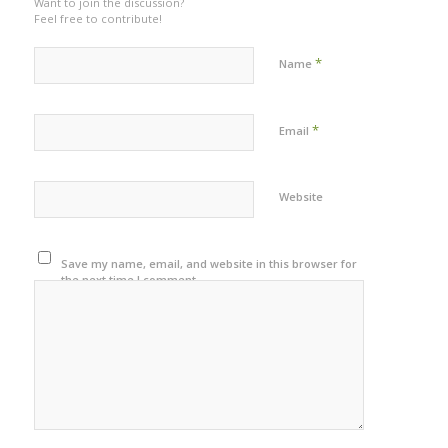
Want to join the discussion?
Feel free to contribute!
*
Name
*
Email
Website
Save my name, email, and website in this browser for
the next time I comment.