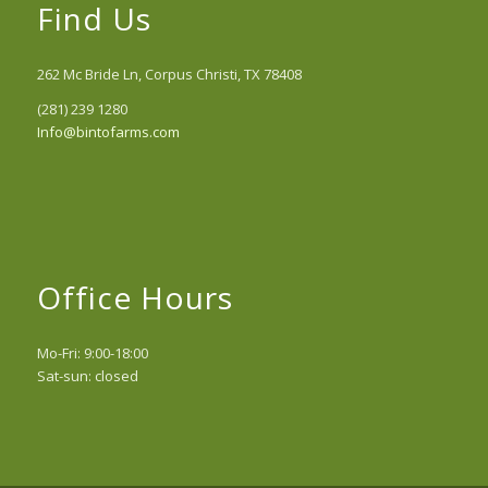
Find Us
262 Mc Bride Ln, Corpus Christi, TX 78408
(281) 239 1280
Info@bintofarms.com
Office Hours
Mo-Fri: 9:00-18:00
Sat-sun: closed