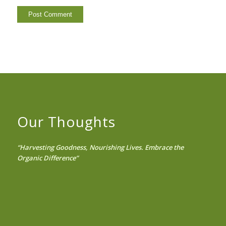
Our Thoughts
“Harvesting Goodness, Nourishing Lives. Embrace the
Organic Difference”