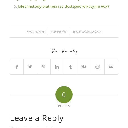
Jakie metody płatności są dostępne w kasynie Vox?
/
/
APRIL 23, 2026
0 COMMENTS
BY
BINTOFARMS_ADMIN
Share this entry
0
REPLIES
Leave a Reply