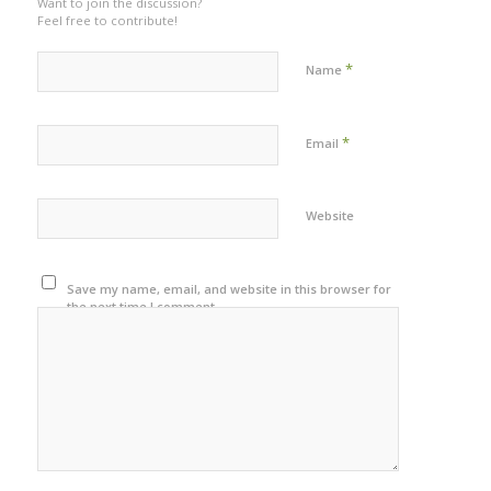
Want to join the discussion?
Feel free to contribute!
*
Name
*
Email
Website
Save my name, email, and website in this browser for
the next time I comment.