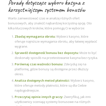
Porady dotyczące wyboru kasyna z
korzystniejszym systemem bonusów
Warto zainwestować czas w analizę różnych ofert
bonusowych, aby znaleźć najbardziej korzystną opcję. Oto
kilka kluczowych kroków, które pomogą Ci w wyborze:
Zbadaj wymagania obrotu:
Wybierz kasyno, które
oferuje najniższe wymagania obrotu, aby łatwiej wypłacić
wygrane.
Sprawdź dostępność bonusu bez depozytu:
Może to być
doskonały sposób na przetestowanie kasyna bez ryzyka.
Porównaj czas ważności bonusu:
Zdecyduj się na
platformę, gdzie bonusy są dostępne przez dłuższy
okres.
Analiza dostępnych metod płatności:
Wybierz kasyno,
które oferuje metody płatności, które są dla Ciebie
najdogodniejsze.
Przeczytaj opinie innych graczy:
Zweryfikuj, jak inni
użytkownicy oceniają systemy bonusowe na różnych